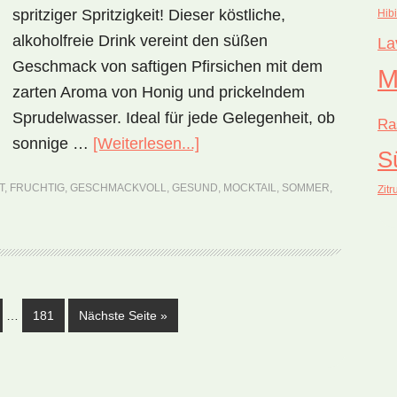
spritziger Spritzigkeit! Dieser köstliche,
Hib
alkoholfreie Drink vereint den süßen
La
Geschmack von saftigen Pfirsichen mit dem
M
zarten Aroma von Honig und prickelndem
Sprudelwasser. Ideal für jede Gelegenheit, ob
Ra
ÜberHoney
sonnige …
[Weiterlesen...]
S
Peach
T
,
FRUCHTIG
,
GESCHMACKVOLL
,
GESUND
,
MOCKTAIL
,
SOMMER
,
Zitr
Sparkler
Mocktail
(Rezept)
Weggelassene
ite
Seite
aufrufen
…
181
Nächste Seite
»
Zwischenseiten