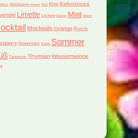
Kokosnuss
Kiwi
Himbeere
iskus.
Kivi
Ingwer
Limette
Mint
vendel
Lychee
Mango
Minze
ocktail
Mocktails
Orange
Punch
Sommer
spberry
Rosemary
Sage
üß
Thymian
Wassermelone
Tangerine
us