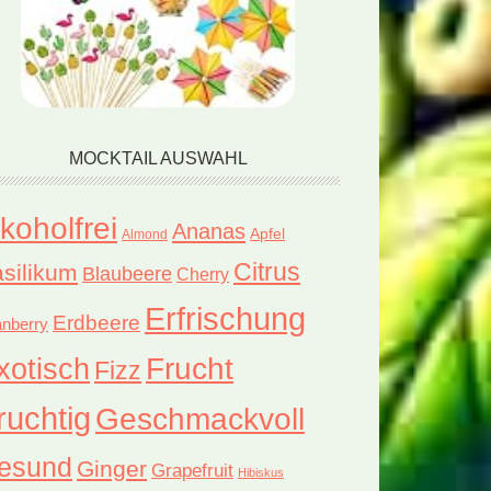
MOCKTAIL AUSWAHL
lkoholfrei
Ananas
Apfel
Almond
Citrus
silikum
Blaubeere
Cherry
Erfrischung
Erdbeere
nberry
xotisch
Frucht
Fizz
ruchtig
Geschmackvoll
esund
Ginger
Grapefruit
Hibiskus