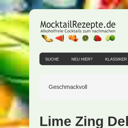
Zur
Zum
Zur
Hauptnavigation
Inhalt
Seitenspalte
springen
springen
springen
SUCHE
NEU HIER?
KLASSIKER
Geschmackvoll
Lime Zing Del