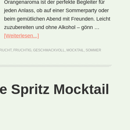
Orangenaroma ist der perfekte Begleiter für
jeden Anlass, ob auf einer Sommerparty oder
beim gemütlichen Abend mit Freunden. Leicht
zuzubereiten und ohne Alkohol – gönn …
ÜberCranberry
[Weiterlesen...]
Orange
RUCHT
,
FRUCHTIG
,
GESCHMACKVOLL
,
MOCKTAIL
,
SOMMER
Splash
Mocktail
(Rezept)
 Spritz Mocktail