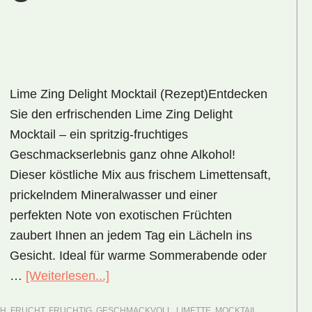
Lime Zing Delight Mocktail (Rezept)Entdecken
Sie den erfrischenden Lime Zing Delight
Mocktail – ein spritzig-fruchtiges
Geschmackserlebnis ganz ohne Alkohol!
Dieser köstliche Mix aus frischem Limettensaft,
prickelndem Mineralwasser und einer
perfekten Note von exotischen Früchten
zaubert Ihnen an jedem Tag ein Lächeln ins
Gesicht. Ideal für warme Sommerabende oder
ÜberLime
…
[Weiterlesen...]
Zing
CH
,
FRUCHT
,
FRUCHTIG
,
GESCHMACKVOLL
,
LIMETTE
,
MOCKTAIL
,