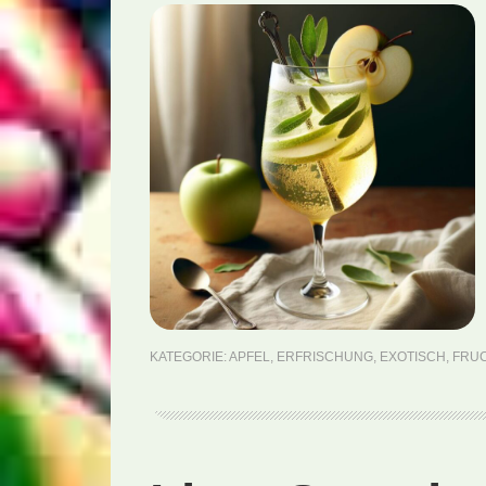
KATEGORIE:
APFEL
,
ERFRISCHUNG
,
EXOTISCH
,
FRU