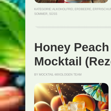
KATEGORIE:
ALKOHOLFREI
,
ERDBEERE
,
ERFRISCHU
SOMMER
,
SÜSS
Honey Peach 
Mocktail (Rez
BY
MOCKTAIL-MIXOLOGEN TEAM