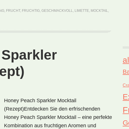
Strawberry
NG
,
FRUCHT
,
FRUCHTIG
,
GESCHMACKVOLL
,
LIMETTE
,
MOCKTAIL
,
Delight
Mocktail
(Rezept)
Sparkler
a
ept)
Ba
Cra
E
Honey Peach Sparkler Mocktail
F
(Rezept)Entdecken Sie den erfrischenden
Honey Peach Sparkler Mocktail – eine perfekte
G
Kombination aus fruchtigen Aromen und