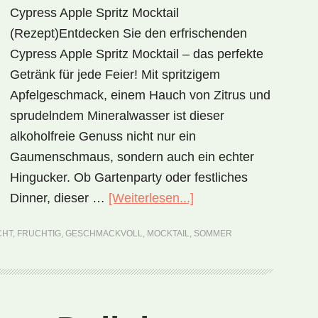
Cypress Apple Spritz Mocktail
(Rezept)Entdecken Sie den erfrischenden
Cypress Apple Spritz Mocktail – das perfekte
Getränk für jede Feier! Mit spritzigem
Apfelgeschmack, einem Hauch von Zitrus und
sprudelndem Mineralwasser ist dieser
alkoholfreie Genuss nicht nur ein
Gaumenschmaus, sondern auch ein echter
Hingucker. Ob Gartenparty oder festliches
ÜberCypress
Dinner, dieser …
[Weiterlesen...]
Apple
CHT
,
FRUCHTIG
,
GESCHMACKVOLL
,
MOCKTAIL
,
SOMMER
Spritz
Mocktail
(Rezept)