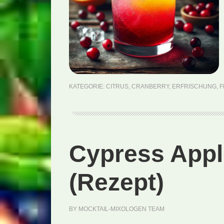
KATEGORIE:
CITRUS
,
CRANBERRY
,
ERFRISCHUNG
,
F
Cypress Apple
(Rezept)
BY
MOCKTAIL-MIXOLOGEN TEAM