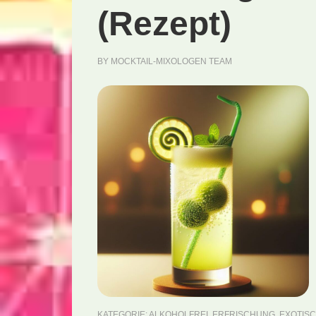
(Rezept)
BY
MOCKTAIL-MIXOLOGEN TEAM
KATEGORIE:
ALKOHOLFREI
,
ERFRISCHUNG
,
EXOTIS