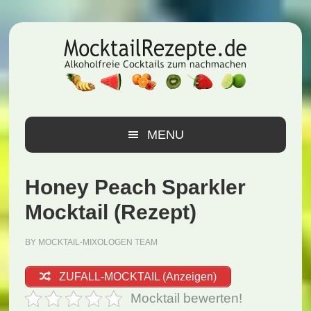
Zur
Zum
Zur
Hauptnavigation
Inhalt
Seitenspalte
springen
springen
springen
MENU
Honey Peach Sparkler
Mocktail (Rezept)
BY
MOCKTAIL-MIXOLOGEN TEAM
ZUFALL-MOCKTAIL (Anzeigen)
Mocktail bewerten!