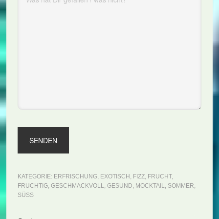
KATEGORIE:
ERFRISCHUNG
,
EXOTISCH
,
FIZZ
,
FRUCHT
,
FRUCHTIG
,
GESCHMACKVOLL
,
GESUND
,
MOCKTAIL
,
SOMMER
,
SÜSS