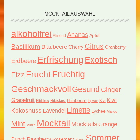
MOCKTAIL AUSWAHL
alkoholfrei
Ananas
Apfel
Almond
Citrus
Basilikum
Blaubeere
Cherry
Cranberry
Erfrischung
Exotisch
Erdbeere
Fruchtig
Frucht
Fizz
Geschmackvoll
Gesund
Ginger
Grapefruit
Kiwi
Himbeere
Hibiskus.
Kivi
Hibiskus
Ingwer
Limette
Kokosnuss
Lavendel
Lychee
Mango
Mocktail
Mint
Mocktails
Orange
Minze
Sommer
Raspberry
Punch
Rosemary
Sage