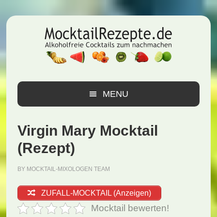
Zur
Zum
Zur
Hauptnavigation
Inhalt
Seitenspalte
springen
springen
springen
MENU
Virgin Mary Mocktail
(Rezept)
BY
MOCKTAIL-MIXOLOGEN TEAM
ZUFALL-MOCKTAIL (Anzeigen)
Mocktail bewerten!