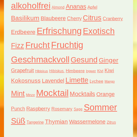
alkoholfrei
Ananas
Apfel
Almond
Citrus
Basilikum
Blaubeere
Cherry
Cranberry
Erfrischung
Exotisch
Erdbeere
Fruchtig
Frucht
Fizz
Geschmackvoll
Gesund
Ginger
Grapefruit
Kiwi
Himbeere
Hibiskus.
Kivi
Hibiskus
Ingwer
Limette
Kokosnuss
Lavendel
Lychee
Mango
Mocktail
Mint
Mocktails
Orange
Minze
Sommer
Raspberry
Punch
Rosemary
Sage
Süß
Thymian
Wassermelone
Tangerine
Zitrus