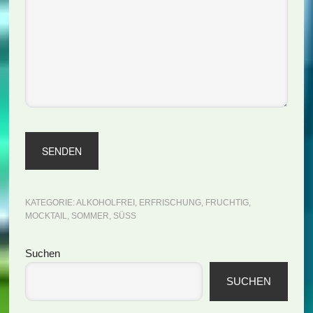
KATEGORIE:
ALKOHOLFREI
,
ERFRISCHUNG
,
FRUCHTIG
,
MOCKTAIL
,
SOMMER
,
SÜSS
Seitenspalte
Suchen
SUCHEN