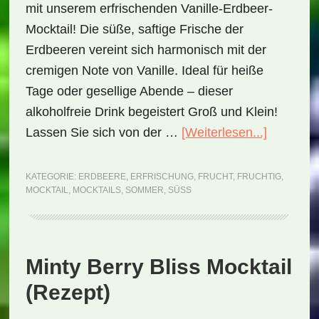
mit unserem erfrischenden Vanille-Erdbeer-
Mocktail! Die süße, saftige Frische der
Erdbeeren vereint sich harmonisch mit der
cremigen Note von Vanille. Ideal für heiße
Tage oder gesellige Abende – dieser
alkoholfreie Drink begeistert Groß und Klein!
ÜberVani
Lassen Sie sich von der …
[Weiterlesen...]
Strawber
Splash
KATEGORIE:
ERDBEERE
,
ERFRISCHUNG
,
FRUCHT
,
FRUCHTIG
,
MOCKTAIL
,
MOCKTAILS
,
SOMMER
,
SÜSS
Mocktail
(Rezept)
Minty Berry Bliss Mocktail
(Rezept)