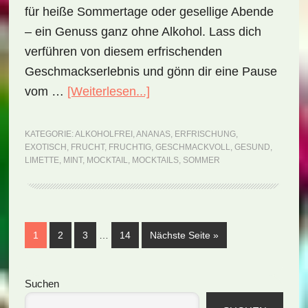
für heiße Sommertage oder gesellige Abende
– ein Genuss ganz ohne Alkohol. Lass dich
verführen von diesem erfrischenden
Geschmackserlebnis und gönn dir eine Pause
ÜberPineapple
vom …
[Weiterlesen...]
Mint
Cooler
KATEGORIE:
ALKOHOLFREI
,
ANANAS
,
ERFRISCHUNG
,
EXOTISCH
,
FRUCHT
,
FRUCHTIG
,
GESCHMACKVOLL
,
GESUND
,
Mocktail
LIMETTE
,
MINT
,
MOCKTAIL
,
MOCKTAILS
,
SOMMER
(Rezept)
Weggelassene
Seite
Seite
Seite
Seite
aufrufen
1
2
3
…
14
Nächste Seite
»
Zwischenseiten
Seitenspalte
Suchen