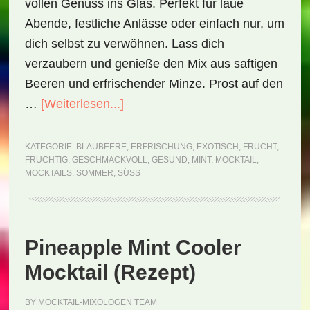
vollen Genuss ins Glas. Perfekt für laue
Abende, festliche Anlässe oder einfach nur, um
dich selbst zu verwöhnen. Lass dich
verzaubern und genieße den Mix aus saftigen
Beeren und erfrischender Minze. Prost auf den
ÜberMinty
…
[Weiterlesen...]
Berry
Bliss
KATEGORIE:
BLAUBEERE
,
ERFRISCHUNG
,
EXOTISCH
,
FRUCHT
,
FRUCHTIG
,
GESCHMACKVOLL
,
GESUND
,
MINT
,
MOCKTAIL
,
Mocktail
MOCKTAILS
,
SOMMER
,
SÜSS
(Rezept)
Pineapple Mint Cooler
Mocktail (Rezept)
BY
MOCKTAIL-MIXOLOGEN TEAM