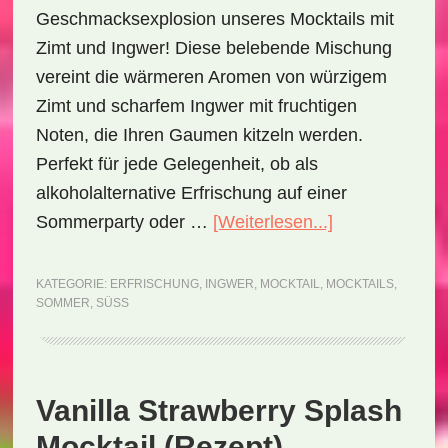
Geschmacksexplosion unseres Mocktails mit
Zimt und Ingwer! Diese belebende Mischung
vereint die wärmeren Aromen von würzigem
Zimt und scharfem Ingwer mit fruchtigen
Noten, die Ihren Gaumen kitzeln werden.
Perfekt für jede Gelegenheit, ob als
alkoholalternative Erfrischung auf einer
ÜberCinnamo
Sommerparty oder …
[Weiterlesen...]
Ginger
Snap
KATEGORIE:
ERFRISCHUNG
,
INGWER
,
MOCKTAIL
,
MOCKTAILS
,
SOMMER
,
SÜSS
Mocktail
(Rezept)
Vanilla Strawberry Splash
Mocktail (Rezept)