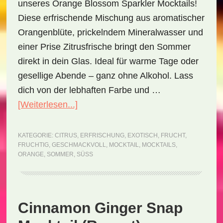
unseres Orange Blossom Sparkler Mocktails!
Diese erfrischende Mischung aus aromatischer
Orangenblüte, prickelndem Mineralwasser und
einer Prise Zitrusfrische bringt den Sommer
direkt in dein Glas. Ideal für warme Tage oder
gesellige Abende – ganz ohne Alkohol. Lass
dich von der lebhaften Farbe und …
ÜberOrange
[Weiterlesen...]
Blossom
Sparkler
KATEGORIE:
CITRUS
,
ERFRISCHUNG
,
EXOTISCH
,
FRUCHT
,
FRUCHTIG
,
GESCHMACKVOLL
,
MOCKTAIL
,
MOCKTAILS
,
Mocktail
ORANGE
,
SOMMER
,
SÜSS
(Rezept)
Cinnamon Ginger Snap