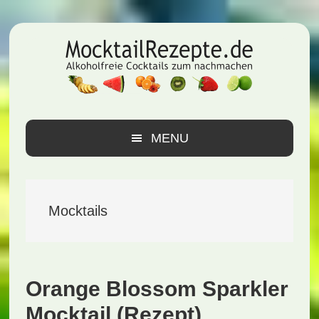
Zur
Zum
Zur
Hauptnavigation
Inhalt
Seitenspalte
springen
springen
springen
MENU
Mocktails
Orange Blossom Sparkler
Mocktail (Rezept)