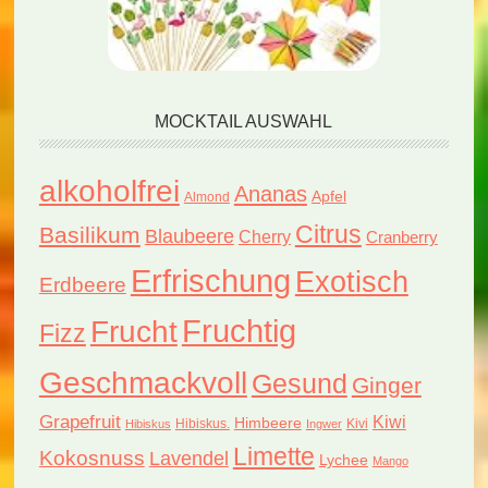
MOCKTAIL AUSWAHL
alkoholfrei
Ananas
Apfel
Almond
Citrus
Basilikum
Blaubeere
Cherry
Cranberry
Erfrischung
Exotisch
Erdbeere
Fruchtig
Frucht
Fizz
Geschmackvoll
Gesund
Ginger
Grapefruit
Kiwi
Himbeere
Hibiskus.
Kivi
Hibiskus
Ingwer
Limette
Kokosnuss
Lavendel
Lychee
Mango