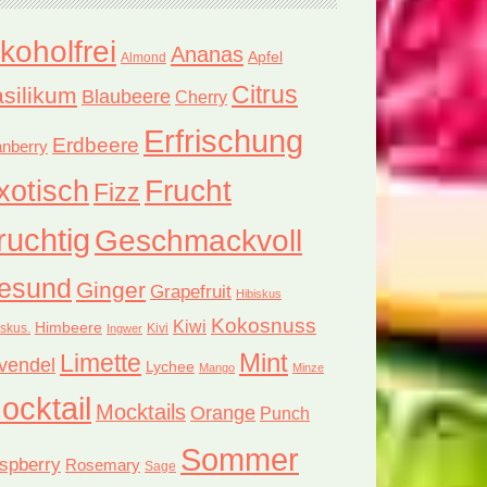
lkoholfrei
Ananas
Apfel
Almond
Citrus
silikum
Blaubeere
Cherry
Erfrischung
Erdbeere
nberry
xotisch
Frucht
Fizz
ruchtig
Geschmackvoll
esund
Ginger
Grapefruit
Hibiskus
Kokosnuss
Kiwi
Himbeere
iskus.
Kivi
Ingwer
Limette
Mint
vendel
Lychee
Mango
Minze
ocktail
Mocktails
Orange
Punch
Sommer
spberry
Rosemary
Sage