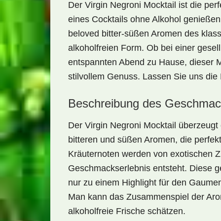
Der
Virgin Negroni Mocktail
ist die per
eines Cocktails ohne Alkohol genießen 
beloved bitter-süßen Aromen des klass
alkoholfreien Form. Ob bei einer gese
entspannten Abend zu Hause, dieser M
stilvollem Genuss. Lassen Sie uns di
Beschreibung des Geschmac
Der
Virgin Negroni Mocktail
überzeugt 
bitteren
und
süßen Aromen
, die perfe
Kräuternoten werden von
exotischen Z
Geschmackserlebnis entsteht. Diese ge
nur zu einem Highlight für den Gaume
Man kann das Zusammenspiel der Arom
alkoholfreie Frische schätzen.