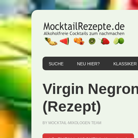
Zur
Zum
Zur
Hauptnavigation
Inhalt
Seitenspalte
springen
springen
springen
SUCHE
NEU HIER?
KLASSIKER
Virgin Negron
(Rezept)
BY
MOCKTAIL-MIXOLOGEN TEAM