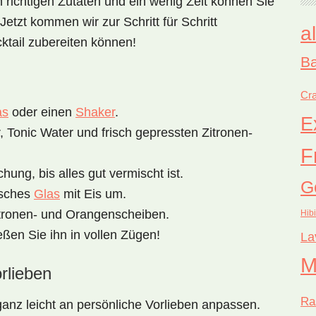
richtigen Zutaten und ein wenig Zeit können Sie
etzt kommen wir zur Schritt für Schritt
a
ktail zubereiten können!
Ba
Cra
as
oder einen
Shaker
.
E
r, Tonic Water und frisch gepressten Zitronen-
F
hung, bis alles gut vermischt ist.
G
isches
Glas
mit Eis um.
itronen- und Orangenscheiben.
Hib
ßen Sie ihn in vollen Zügen!
La
M
rlieben
Ra
ganz leicht an persönliche Vorlieben anpassen.