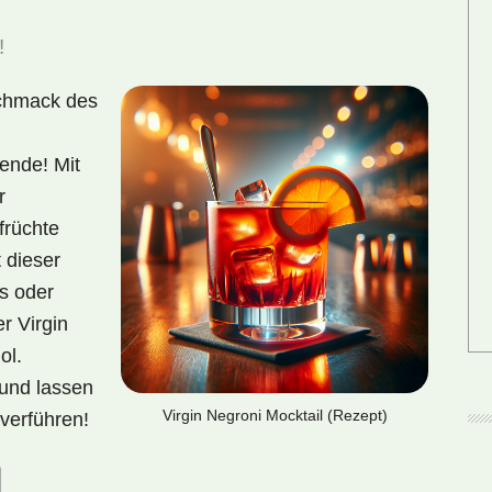
!
schmack des
bende! Mit
r
früchte
 dieser
ys oder
r Virgin
ol.
 und lassen
Virgin Negroni Mocktail (Rezept)
 verführen!