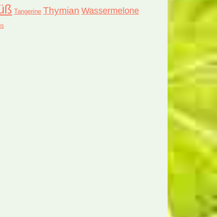
üß
Thymian
Wassermelone
Tangerine
us