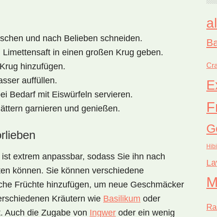
a
waschen und nach Belieben schneiden.
Ba
Limettensaft in einen großen Krug geben.
Cra
 Krug hinzufügen.
sser auffüllen.
E
i Bedarf mit Eiswürfeln servieren.
F
lättern garnieren und genießen.
G
rlieben
Hib
ist extrem anpassbar, sodass Sie ihn nach
La
ten können. Sie können verschiedene
M
liche Früchte hinzufügen, um neue Geschmäcker
verschiedenen Kräutern wie
Basilikum
oder
Ra
st. Auch die Zugabe von
Ingwer
oder ein wenig