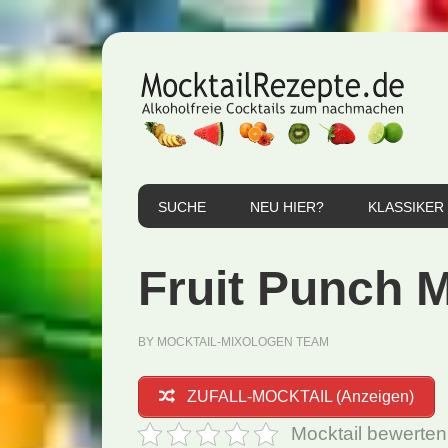
Zur
Zum
Zur
Hauptnavigation
Inhalt
Seitenspalte
springen
springen
springen
SUCHE
NEU HIER?
KLASSIKER
Fruit Punch M
BY
MOCKTAIL-MIXOLOGEN TEAM
ZUFALL-MOCKTAIL (Anzeigen)
Mocktail bewerten