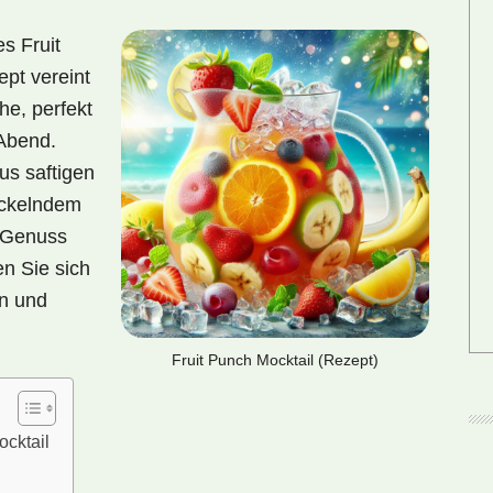
s Fruit
ept vereint
he, perfekt
 Abend.
us saftigen
ickelndem
n Genuss
en Sie sich
rn und
Fruit Punch Mocktail (Rezept)
ocktail