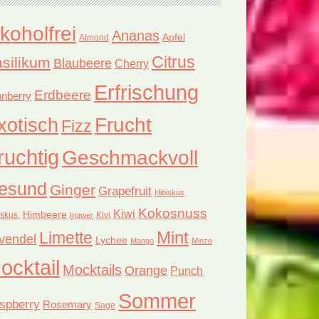
lkoholfrei
Ananas
Apfel
Almond
Citrus
silikum
Blaubeere
Cherry
Erfrischung
Erdbeere
nberry
xotisch
Frucht
Fizz
ruchtig
Geschmackvoll
esund
Ginger
Grapefruit
Hibiskus
Kokosnuss
Kiwi
Himbeere
iskus.
Kivi
Ingwer
Limette
Mint
vendel
Lychee
Mango
Minze
ocktail
Mocktails
Orange
Punch
Sommer
spberry
Rosemary
Sage