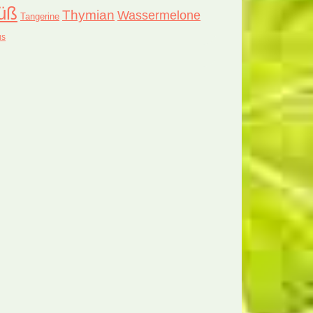
üß
Thymian
Wassermelone
Tangerine
us