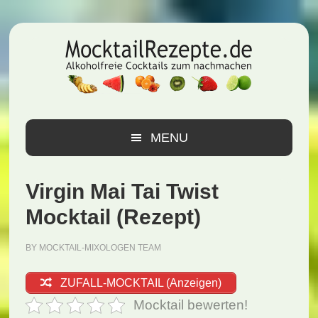
Zur
Zum
Zur
Hauptnavigation
Inhalt
Seitenspalte
springen
springen
springen
MENU
Virgin Mai Tai Twist
Mocktail (Rezept)
BY
MOCKTAIL-MIXOLOGEN TEAM
ZUFALL-MOCKTAIL (Anzeigen)
Mocktail bewerten!