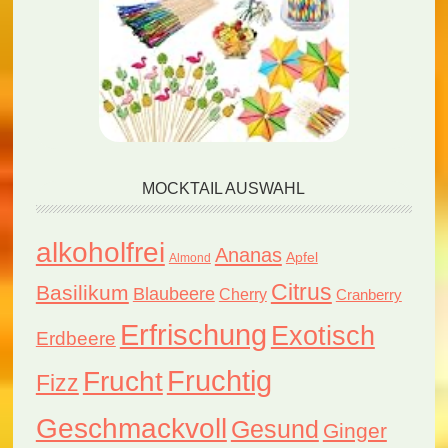
MOCKTAIL AUSWAHL
alkoholfrei
Ananas
Apfel
Almond
Citrus
Basilikum
Blaubeere
Cherry
Cranberry
Erfrischung
Exotisch
Erdbeere
Fruchtig
Frucht
Fizz
Geschmackvoll
Gesund
Ginger