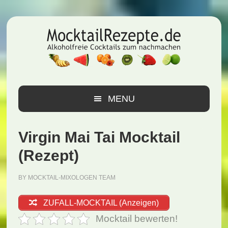
Zur
Zum
Zur
Hauptnavigation
Inhalt
Seitenspalte
springen
springen
springen
MENU
Virgin Mai Tai Mocktail
(Rezept)
BY
MOCKTAIL-MIXOLOGEN TEAM
ZUFALL-MOCKTAIL (Anzeigen)
Mocktail bewerten!