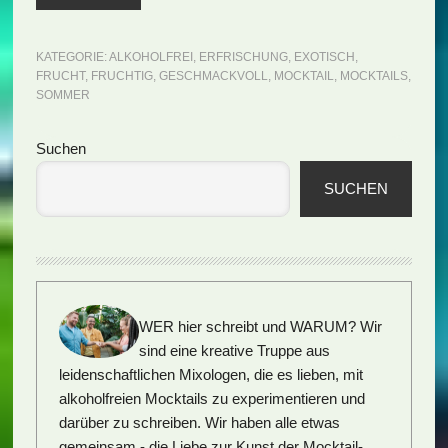
KATEGORIE:
ALKOHOLFREI
,
ERFRISCHUNG
,
EXOTISCH
,
FRUCHT
,
FRUCHTIG
,
GESCHMACKVOLL
,
MOCKTAIL
,
MOCKTAILS
,
SOMMER
Seitenspalte
Suchen
SUCHEN
WER hier schreibt und WARUM?
Wir
sind eine kreative Truppe aus
leidenschaftlichen Mixologen, die es lieben, mit
alkoholfreien Mocktails zu experimentieren und
darüber zu schreiben. Wir haben alle etwas
gemeinsam - die Liebe zur Kunst der Mocktail-