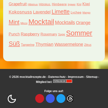
Grapefruit
Kiwi
Himbeere
Hibiskus.
Kivi
Hibiskus
Ingwer
Limette
Kokosnuss
Lavendel
Lychee
Mango
Mocktail
Mint
Mocktails
Orange
Minze
Sommer
Raspberry
Punch
Rosemary
Sage
Süß
Thymian
Wassermelone
Tangerine
Zitrus
© 2026 mocktailrezepte.de -
Datenschutz
-
Impressum
-
Sitemap
-
Mitglied bei:
Folge uns auf: