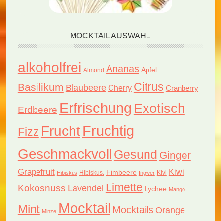
MOCKTAIL AUSWAHL
alkoholfrei
Ananas
Apfel
Almond
Citrus
Basilikum
Blaubeere
Cherry
Cranberry
Erfrischung
Exotisch
Erdbeere
Fruchtig
Frucht
Fizz
Geschmackvoll
Gesund
Ginger
Grapefruit
Kiwi
Himbeere
Hibiskus.
Kivi
Hibiskus
Ingwer
Limette
Kokosnuss
Lavendel
Lychee
Mango
Mocktail
Mint
Mocktails
Orange
Minze