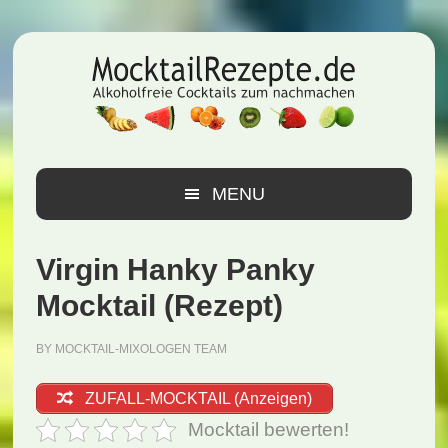
Zur
Zum
Zur
Hauptnavigation
Inhalt
Seitenspalte
springen
springen
springen
MENU
Virgin Hanky Panky
Mocktail (Rezept)
BY
MOCKTAIL-MIXOLOGEN TEAM
ZUFALL-MOCKTAIL (Anzeigen)
Mocktail bewerten!