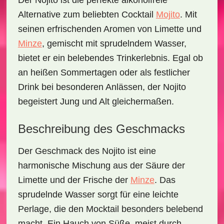
Der
Nojito
ist die perfekte
alkoholfreie
Alternative
zum beliebten Cocktail
Mojito
. Mit
seinen erfrischenden Aromen von
Limette
und
Minze
, gemischt mit sprudelndem Wasser,
bietet er ein belebendes Trinkerlebnis. Egal ob
an heißen Sommertagen oder als festlicher
Drink bei besonderen Anlässen, der Nojito
begeistert Jung und Alt gleichermaßen.
Beschreibung des Geschmacks
Der Geschmack des Nojito ist eine
harmonische Mischung aus der
Säure der
Limette
und der
Frische der
Minze
. Das
sprudelnde Wasser sorgt für eine leichte
Perlage, die den Mocktail besonders belebend
macht. Ein Hauch von Süße, meist durch