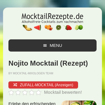
Zur
Zum
Zur
Hauptnavigation
Inhalt
Seitenspalte
springen
springen
springen
MENU
Nojito Mocktail (Rezept)
BY
MOCKTAIL-MIXOLOGEN TEAM
ZUFALL-MOCKTAIL (Anzeigen)
Mocktail bewerten!
Erlebe den erfrischenden