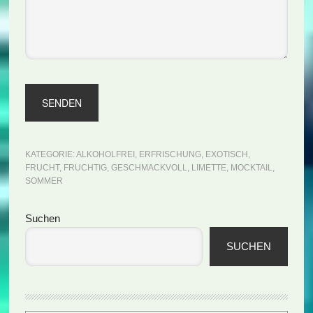
KATEGORIE:
ALKOHOLFREI
,
ERFRISCHUNG
,
EXOTISCH
,
FRUCHT
,
FRUCHTIG
,
GESCHMACKVOLL
,
LIMETTE
,
MOCKTAIL
,
SOMMER
Seitenspalte
Suchen
SUCHEN