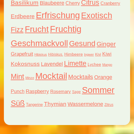
Citrus
Basilikum
Blaubeere
Cherry
Cranberry
Erfrischung
Exotisch
Erdbeere
Fruchtig
Frucht
Fizz
Geschmackvoll
Gesund
Ginger
Grapefruit
Kiwi
Himbeere
Hibiskus.
Kivi
Hibiskus
Ingwer
Limette
Kokosnuss
Lavendel
Lychee
Mango
Mocktail
Mint
Mocktails
Orange
Minze
Sommer
Raspberry
Punch
Rosemary
Sage
Süß
Thymian
Wassermelone
Tangerine
Zitrus