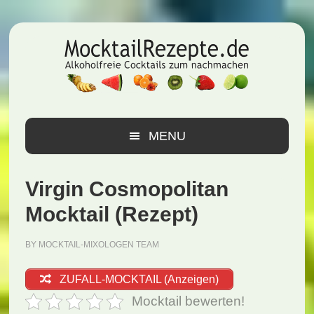
Zur
Zum
Zur
Hauptnavigation
Inhalt
Seitenspalte
springen
springen
springen
MENU
Virgin Cosmopolitan
Mocktail (Rezept)
BY
MOCKTAIL-MIXOLOGEN TEAM
ZUFALL-MOCKTAIL (Anzeigen)
Mocktail bewerten!