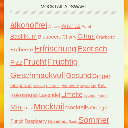
MOCKTAIL AUSWAHL
alkoholfrei
Ananas
Apfel
Almond
Citrus
Basilikum
Blaubeere
Cherry
Cranberry
Erfrischung
Exotisch
Erdbeere
Fruchtig
Frucht
Fizz
Geschmackvoll
Gesund
Ginger
Grapefruit
Kiwi
Himbeere
Hibiskus.
Kivi
Hibiskus
Ingwer
Limette
Kokosnuss
Lavendel
Lychee
Mango
Mocktail
Mint
Mocktails
Orange
Minze
Sommer
Raspberry
Punch
Rosemary
Sage