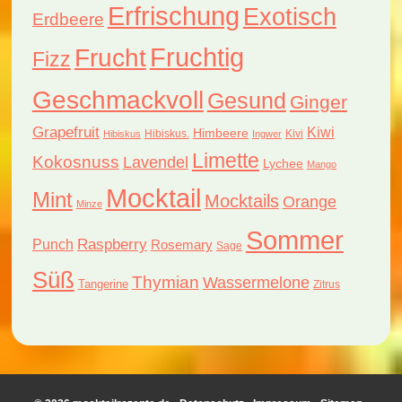
Erfrischung
Exotisch
Erdbeere
Fruchtig
Frucht
Fizz
Geschmackvoll
Gesund
Ginger
Grapefruit
Kiwi
Himbeere
Hibiskus.
Kivi
Hibiskus
Ingwer
Limette
Kokosnuss
Lavendel
Lychee
Mango
Mocktail
Mint
Mocktails
Orange
Minze
Sommer
Raspberry
Punch
Rosemary
Sage
Süß
Thymian
Wassermelone
Tangerine
Zitrus