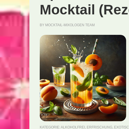
Mocktail (Rez
BY
MOCKTAIL-MIXOLOGEN TEAM
KATEGORIE:
ALKOHOLFREI
,
ERFRISCHUNG
,
EXOTIS