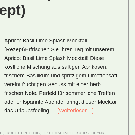
ept)
Apricot Basil Lime Splash Mocktail
(Rezept)Erfrischen Sie Ihren Tag mit unserem
Apricot Basil Lime Splash Mocktail! Diese
köstliche Mischung aus saftigen Aprikosen,
frischem Basilikum und spritzigem Limettensaft
vereint fruchtigen Genuss mit einer herb-
frischen Note. Perfekt für sommerliche Treffen
oder entspannte Abende, bringt dieser Mocktail
ÜberApricot
das Urlaubsfeeling …
[Weiterlesen...]
Basil
Lime
CH
,
FRUCHT
,
FRUCHTIG
,
GESCHMACKVOLL
,
KÜHLSCHRANK
,