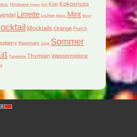
Kokosnuss
Kiwi
Himbeere
iskus.
Kivi
Ingwer
Limette
Mint
vendel
Lychee
Mango
Minze
ocktail
Mocktails
Orange
Punch
Sommer
spberry
Rosemary
Sage
üß
Thymian
Wassermelone
Tangerine
us