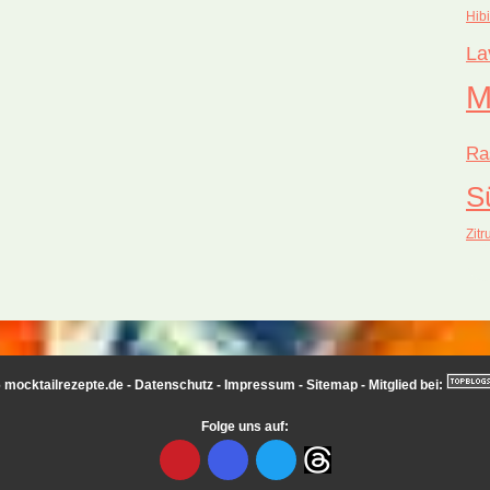
Hib
La
M
Ra
S
Zitr
 mocktailrezepte.de -
Datenschutz
-
Impressum
-
Sitemap
- Mitglied bei:
Folge uns auf: