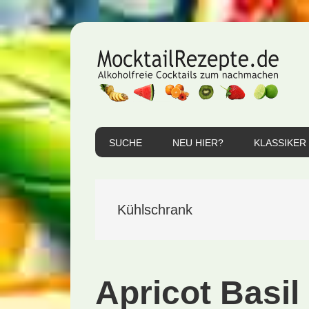
Zur
Zum
Zur
Hauptnavigation
Inhalt
Seitenspalte
springen
springen
springen
SUCHE
NEU HIER?
KLASSIKER
Kühlschrank
Apricot Basil