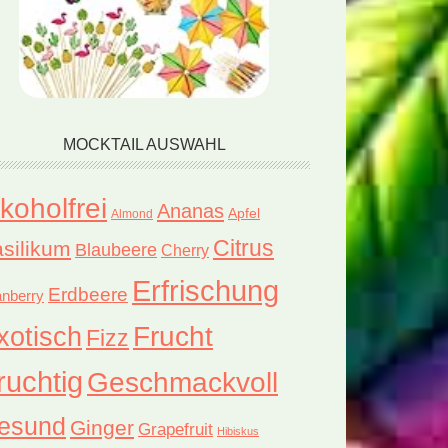
MOCKTAIL AUSWAHL
lkoholfrei
Ananas
Apfel
Almond
Citrus
silikum
Blaubeere
Cherry
Erfrischung
Erdbeere
nberry
xotisch
Frucht
Fizz
ruchtig
Geschmackvoll
esund
Ginger
Grapefruit
Hibiskus