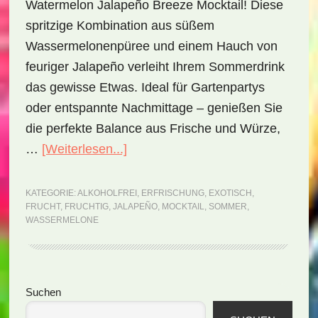
Watermelon Jalapeño Breeze Mocktail! Diese
spritzige Kombination aus süßem
Wassermelonenpüree und einem Hauch von
feuriger Jalapeño verleiht Ihrem Sommerdrink
das gewisse Etwas. Ideal für Gartenpartys
oder entspannte Nachmittage – genießen Sie
die perfekte Balance aus Frische und Würze,
ÜberWatermelon
…
[Weiterlesen...]
Jalapeño
Breeze
KATEGORIE:
ALKOHOLFREI
,
ERFRISCHUNG
,
EXOTISCH
,
FRUCHT
,
FRUCHTIG
,
JALAPEÑO
,
MOCKTAIL
,
SOMMER
,
Mocktail
WASSERMELONE
(Rezept)
Seitenspalte
Suchen