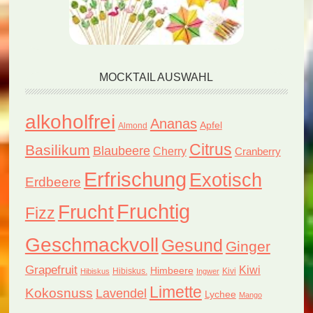
MOCKTAIL AUSWAHL
alkoholfrei
Ananas
Apfel
Almond
Citrus
Basilikum
Blaubeere
Cherry
Cranberry
Erfrischung
Exotisch
Erdbeere
Fruchtig
Frucht
Fizz
Geschmackvoll
Gesund
Ginger
Grapefruit
Kiwi
Himbeere
Hibiskus.
Kivi
Hibiskus
Ingwer
Limette
Kokosnuss
Lavendel
Lychee
Mango