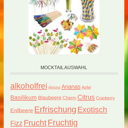
MOCKTAIL AUSWAHL
alkoholfrei
Ananas
Apfel
Almond
Citrus
Basilikum
Blaubeere
Cherry
Cranberry
Erfrischung
Exotisch
Erdbeere
Fruchtig
Frucht
Fizz