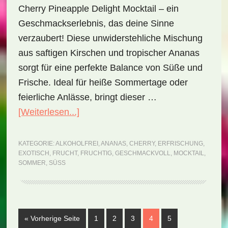
Cherry Pineapple Delight Mocktail – ein
Geschmackserlebnis, das deine Sinne
verzaubert! Diese unwiderstehliche Mischung
aus saftigen Kirschen und tropischer Ananas
sorgt für eine perfekte Balance von Süße und
Frische. Ideal für heiße Sommertage oder
feierliche Anlässe, bringt dieser …
ÜberCherry
[Weiterlesen...]
Pineapple
Delight
KATEGORIE:
ALKOHOLFREI
,
ANANAS
,
CHERRY
,
ERFRISCHUNG
,
EXOTISCH
,
FRUCHT
,
FRUCHTIG
,
GESCHMACKVOLL
,
MOCKTAIL
,
Mocktail
SOMMER
,
SÜSS
(Rezept)
aufrufen
Seite
Seite
Seite
Seite
Seite
« Vorherige Seite
1
2
3
4
5