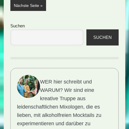
aufrufen
Nächste Seite
»
Seitenspalte
Suchen
SUCHEN
WER hier schreibt und
WARUM?
Wir sind eine
kreative Truppe aus
leidenschaftlichen Mixologen, die es
lieben, mit alkoholfreien Mocktails zu
experimentieren und darüber zu