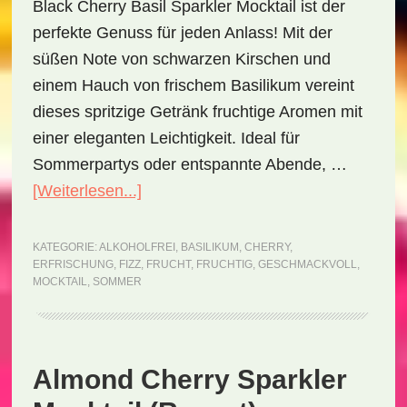
Black Cherry Basil Sparkler Mocktail ist der
perfekte Genuss für jeden Anlass! Mit der
süßen Note von schwarzen Kirschen und
einem Hauch von frischem Basilikum vereint
dieses spritzige Getränk fruchtige Aromen mit
einer eleganten Leichtigkeit. Ideal für
Sommerpartys oder entspannte Abende, …
ÜberBlack
[Weiterlesen...]
Cherry
Basil
KATEGORIE:
ALKOHOLFREI
,
BASILIKUM
,
CHERRY
,
ERFRISCHUNG
,
FIZZ
,
FRUCHT
,
FRUCHTIG
,
GESCHMACKVOLL
,
Sparkler
MOCKTAIL
,
SOMMER
Mocktail
(Rezept)
Almond Cherry Sparkler