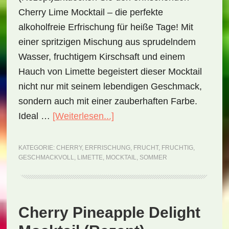
Cherry Lime Mocktail – die perfekte
alkoholfreie Erfrischung für heiße Tage! Mit
einer spritzigen Mischung aus sprudelndem
Wasser, fruchtigem Kirschsaft und einem
Hauch von Limette begeistert dieser Mocktail
nicht nur mit seinem lebendigen Geschmack,
sondern auch mit einer zauberhaften Farbe.
ÜberSparkling
Ideal …
[Weiterlesen...]
Cherry
Lime
KATEGORIE:
CHERRY
,
ERFRISCHUNG
,
FRUCHT
,
FRUCHTIG
,
GESCHMACKVOLL
,
LIMETTE
,
MOCKTAIL
,
SOMMER
Mocktail
(Rezept)
Cherry Pineapple Delight