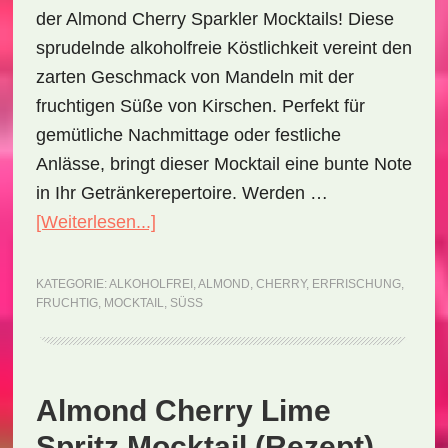
der Almond Cherry Sparkler Mocktails! Diese
sprudelnde alkoholfreie Köstlichkeit vereint den
zarten Geschmack von Mandeln mit der
fruchtigen Süße von Kirschen. Perfekt für
gemütliche Nachmittage oder festliche
Anlässe, bringt dieser Mocktail eine bunte Note
in Ihr Getränkerepertoire. Werden …
ÜberAlmond
[Weiterlesen...]
Cherry
Sparkler
KATEGORIE:
ALKOHOLFREI
,
ALMOND
,
CHERRY
,
ERFRISCHUNG
,
FRUCHTIG
,
MOCKTAIL
,
SÜSS
Mocktail
(Rezept)
Almond Cherry Lime
Spritz Mocktail (Rezept)