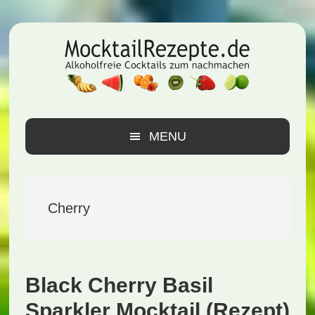
Zur
Zum
Zur
Hauptnavigation
Inhalt
Seitenspalte
springen
springen
springen
MENU
Cherry
Black Cherry Basil
Sparkler Mocktail (Rezept)