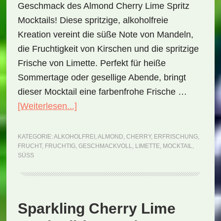
Geschmack des Almond Cherry Lime Spritz
Mocktails! Diese spritzige, alkoholfreie
Kreation vereint die süße Note von Mandeln,
die Fruchtigkeit von Kirschen und die spritzige
Frische von Limette. Perfekt für heiße
Sommertage oder gesellige Abende, bringt
dieser Mocktail eine farbenfrohe Frische …
ÜberAlmond
[Weiterlesen...]
Cherry
Lime
KATEGORIE:
ALKOHOLFREI
,
ALMOND
,
CHERRY
,
ERFRISCHUNG
,
FRUCHT
,
FRUCHTIG
,
GESCHMACKVOLL
,
LIMETTE
,
MOCKTAIL
,
Spritz
SÜSS
Mocktail
(Rezept)
Sparkling Cherry Lime