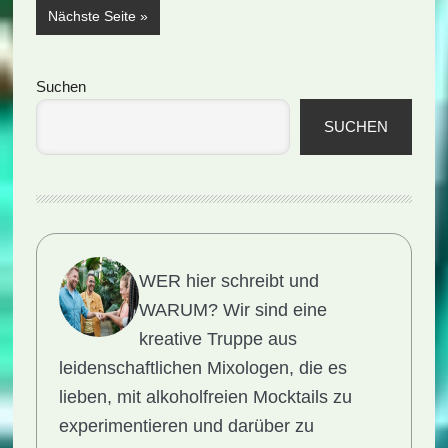
aufrufen
Nächste Seite
»
Seitenspalte
Suchen
SUCHEN
WER hier schreibt und
WARUM?
Wir sind eine
kreative Truppe aus
leidenschaftlichen Mixologen, die es
lieben, mit alkoholfreien Mocktails zu
experimentieren und darüber zu