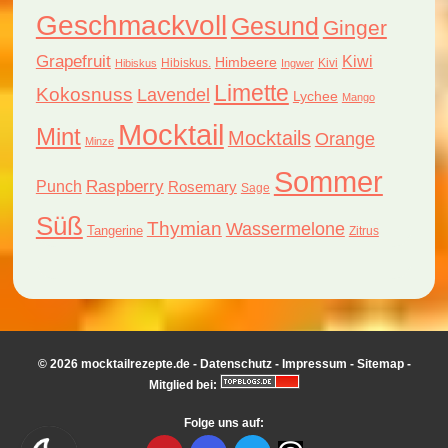
Geschmackvoll
Gesund
Ginger
Grapefruit
Kiwi
Himbeere
Hibiskus.
Kivi
Hibiskus
Ingwer
Limette
Kokosnuss
Lavendel
Lychee
Mango
Mocktail
Mint
Mocktails
Orange
Minze
Sommer
Raspberry
Punch
Rosemary
Sage
Süß
Thymian
Wassermelone
Tangerine
Zitrus
© 2026 mocktailrezepte.de -
Datenschutz
-
Impressum
-
Sitemap
-
Mitglied bei:
Folge uns auf: