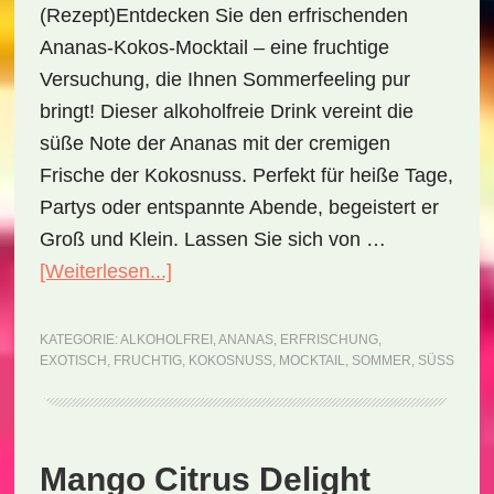
(Rezept)Entdecken Sie den erfrischenden
Ananas-Kokos-Mocktail – eine fruchtige
Versuchung, die Ihnen Sommerfeeling pur
bringt! Dieser alkoholfreie Drink vereint die
süße Note der Ananas mit der cremigen
Frische der Kokosnuss. Perfekt für heiße Tage,
Partys oder entspannte Abende, begeistert er
Groß und Klein. Lassen Sie sich von …
ÜberPineapple
[Weiterlesen...]
Coconut
Refresher
KATEGORIE:
ALKOHOLFREI
,
ANANAS
,
ERFRISCHUNG
,
EXOTISCH
,
FRUCHTIG
,
KOKOSNUSS
,
MOCKTAIL
,
SOMMER
,
SÜSS
Mocktail
(Rezept)
Mango Citrus Delight