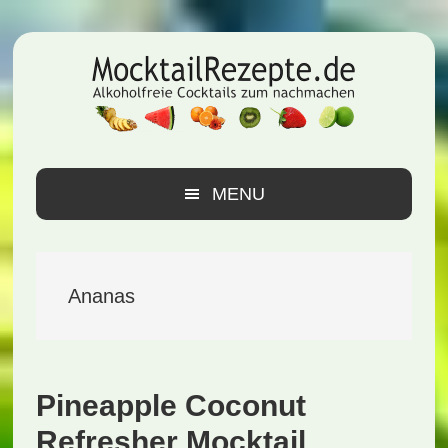
Zur
Zum
Zur
Hauptnavigation
Inhalt
Seitenspalte
springen
springen
springen
MENU
Ananas
Pineapple Coconut
Refresher Mocktail