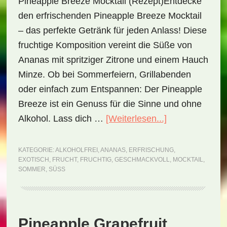
Pineapple Breeze Mocktail (Rezept)Entdecke
den erfrischenden Pineapple Breeze Mocktail
– das perfekte Getränk für jeden Anlass! Diese
fruchtige Komposition vereint die Süße von
Ananas mit spritziger Zitrone und einem Hauch
Minze. Ob bei Sommerfeiern, Grillabenden
oder einfach zum Entspannen: Der Pineapple
Breeze ist ein Genuss für die Sinne und ohne
ÜberPineapple
Alkohol. Lass dich …
[Weiterlesen...]
Breeze
Mocktail
KATEGORIE:
ALKOHOLFREI
,
ANANAS
,
ERFRISCHUNG
,
EXOTISCH
,
FRUCHT
,
FRUCHTIG
,
GESCHMACKVOLL
,
MOCKTAIL
,
(Rezept)
SOMMER
,
SÜSS
Pineapple Grapefruit