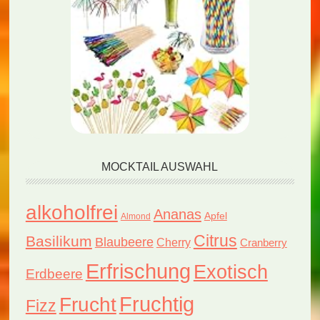
MOCKTAIL AUSWAHL
alkoholfrei
Ananas
Apfel
Almond
Citrus
Basilikum
Blaubeere
Cherry
Cranberry
Erfrischung
Exotisch
Erdbeere
Fruchtig
Frucht
Fizz