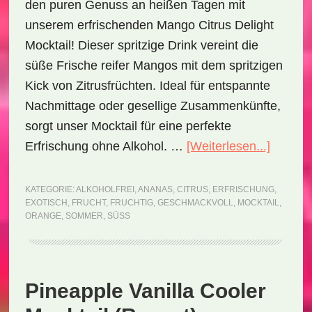
den puren Genuss an heißen Tagen mit
unserem erfrischenden Mango Citrus Delight
Mocktail! Dieser spritzige Drink vereint die
süße Frische reifer Mangos mit dem spritzigen
Kick von Zitrusfrüchten. Ideal für entspannte
Nachmittage oder gesellige Zusammenkünfte,
sorgt unser Mocktail für eine perfekte
ÜberM
Erfrischung ohne Alkohol. …
[Weiterlesen...]
Citrus
Delight
KATEGORIE:
ALKOHOLFREI
,
ANANAS
,
CITRUS
,
ERFRISCHUNG
,
EXOTISCH
,
FRUCHT
,
FRUCHTIG
,
GESCHMACKVOLL
,
MOCKTAIL
,
Mocktai
ORANGE
,
SOMMER
,
SÜSS
(Rezept
Pineapple Vanilla Cooler