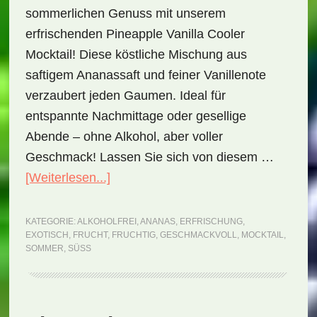
sommerlichen Genuss mit unserem
erfrischenden Pineapple Vanilla Cooler
Mocktail! Diese köstliche Mischung aus
saftigem Ananassaft und feiner Vanillenote
verzaubert jeden Gaumen. Ideal für
entspannte Nachmittage oder gesellige
Abende – ohne Alkohol, aber voller
Geschmack! Lassen Sie sich von diesem …
ÜberPineapple
[Weiterlesen...]
Vanilla
Cooler
KATEGORIE:
ALKOHOLFREI
,
ANANAS
,
ERFRISCHUNG
,
EXOTISCH
,
FRUCHT
,
FRUCHTIG
,
GESCHMACKVOLL
,
MOCKTAIL
,
Mocktail
SOMMER
,
SÜSS
(Rezept)