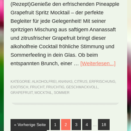
(Rezept)Genieße den erfrischenden Pineapple
Grapefruit Spritz Mocktail – der perfekte
Begleiter für jede Gelegenheit! Mit seiner
spritzigen Mischung aus saftigem Ananassaft
und zitrusfrischer Grapefruit bringt dieser
alkoholfreie Cocktail fröhliche Stimmung und
Sommerfeeling in dein Glas. Ob beim
ÜberP
entspannten Brunch, einer …
[Weiterlesen...]
Grapef
Spritz
KATEGORIE:
ALKOHOLFREI
,
ANANAS
,
CITRUS
,
ERFRISCHUNG
,
EXOTISCH
,
FRUCHT
,
FRUCHTIG
,
GESCHMACKVOLL
,
Mockta
GRAPEFRUIT
,
MOCKTAIL
,
SOMMER
(Rezep
Weggelassene
aufrufen
Seite
Seite
Seite
Seite
Seite
« Vorherige Seite
1
2
3
4
…
18
Zwischenseiten