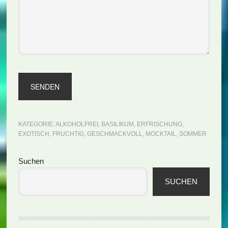
KATEGORIE:
ALKOHOLFREI
,
BASILIKUM
,
ERFRISCHUNG
,
EXOTISCH
,
FRUCHTIG
,
GESCHMACKVOLL
,
MOCKTAIL
,
SOMMER
Seitenspalte
Suchen
SUCHEN