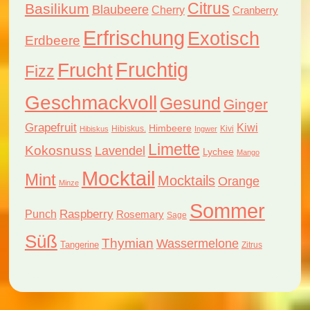
Citrus
Basilikum
Blaubeere
Cherry
Cranberry
Erfrischung
Exotisch
Erdbeere
Fruchtig
Frucht
Fizz
Geschmackvoll
Gesund
Ginger
Grapefruit
Kiwi
Himbeere
Hibiskus.
Kivi
Hibiskus
Ingwer
Limette
Kokosnuss
Lavendel
Lychee
Mango
Mocktail
Mint
Mocktails
Orange
Minze
Sommer
Raspberry
Punch
Rosemary
Sage
Süß
Thymian
Wassermelone
Tangerine
Zitrus