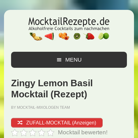
Zur
Zum
Zur
Hauptnavigation
Inhalt
Seitenspalte
springen
springen
springen
MENU
Zingy Lemon Basil
Mocktail (Rezept)
BY
MOCKTAIL-MIXOLOGEN TEAM
ZUFALL-MOCKTAIL (Anzeigen)
Mocktail bewerten!