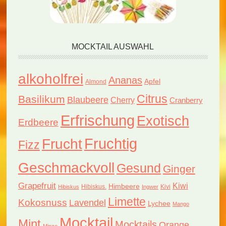
MOCKTAIL AUSWAHL
alkoholfrei
Ananas
Apfel
Almond
Citrus
Basilikum
Blaubeere
Cherry
Cranberry
Erfrischung
Exotisch
Erdbeere
Fruchtig
Frucht
Fizz
Geschmackvoll
Gesund
Ginger
Grapefruit
Kiwi
Himbeere
Hibiskus.
Kivi
Hibiskus
Ingwer
Limette
Kokosnuss
Lavendel
Lychee
Mango
Mocktail
Mint
Mocktails
Orange