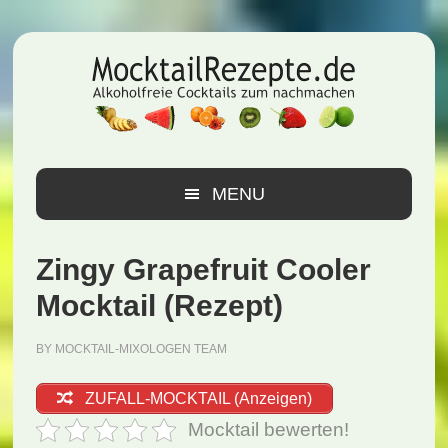
Zur
Zum
Zur
Hauptnavigation
Inhalt
Seitenspalte
springen
springen
springen
MENU
Zingy Grapefruit Cooler
Mocktail (Rezept)
BY
MOCKTAIL-MIXOLOGEN TEAM
ZUFALL-MOCKTAIL (Anzeigen)
Mocktail bewerten!