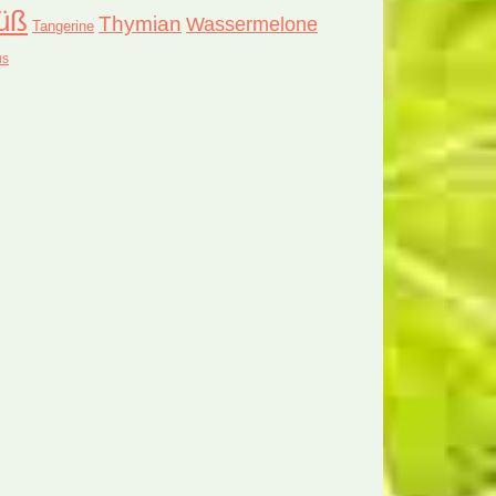
üß
Thymian
Wassermelone
Tangerine
us