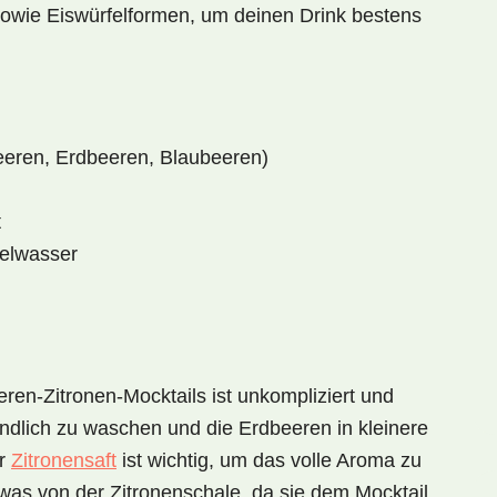
 sowie
Eiswürfelformen
, um deinen Drink bestens
eeren, Erdbeeren, Blaubeeren)
t
delwasser
eren-Zitronen-Mocktails
ist unkompliziert und
ündlich zu waschen und die Erdbeeren in kleinere
er
Zitronensaft
ist wichtig, um das volle Aroma zu
twas von der Zitronenschale, da sie dem Mocktail