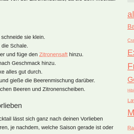
a
Ba
schneide sie klein.
Cra
 die Schale.
E
ter und füge den
Zitronensaft
hinzu.
 nach Geschmack hinzu.
F
e alles gut durch.
G
und gieße die Beerenmischung darüber.
lichen Beeren und Zitronenscheiben.
Hib
La
rlieben
M
ktail
lässt sich ganz nach deinen Vorlieben
ren, je nachdem, welche Saison gerade ist oder
Ra