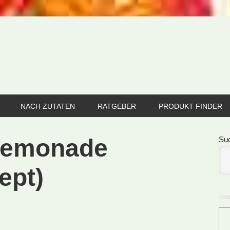
NACH ZUTATEN
RATGEBER
PRODUKT FINDER
Se
 Lemonade
Su
ept)