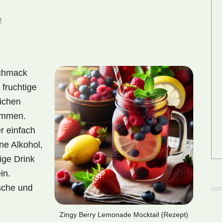
!
schmack
fruchtige
lichen
sammen.
r einfach
e Alkohol,
ige Drink
in.
sche und
!
Zingy Berry Lemonade Mocktail (Rezept)