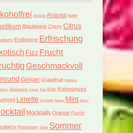
lkoholfrei
Ananas
Apfel
Almond
Citrus
silikum
Blaubeere
Cherry
Erfrischung
Erdbeere
nberry
xotisch
Frucht
Fizz
ruchtig
Geschmackvoll
esund
Ginger
Grapefruit
Hibiskus
Kokosnuss
Kiwi
Himbeere
iskus.
Kivi
Ingwer
Limette
Mint
vendel
Lychee
Mango
Minze
ocktail
Mocktails
Orange
Punch
Sommer
spberry
Rosemary
Sage