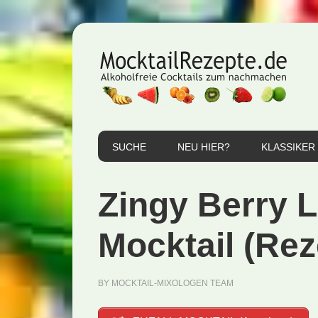
Zur
Zum
Zur
Hauptnavigation
Inhalt
Seitenspalte
springen
springen
springen
SUCHE
NEU HIER?
KLASSIKER
Zingy Berry
Mocktail (Rez
BY
MOCKTAIL-MIXOLOGEN TEAM