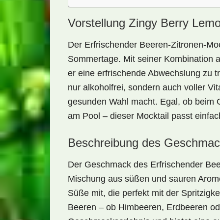
Vorstellung Zingy Berry Lem
Der
Erfrischender Beeren-Zitronen-Moc
Sommertage. Mit seiner Kombination aus
er eine erfrischende Abwechslung zu tra
nur
alkoholfrei
, sondern auch voller
Vi
gesunden Wahl macht. Egal, ob beim G
am Pool – dieser Mocktail passt einfa
Beschreibung des Geschmac
Der Geschmack des
Erfrischender Bee
Mischung aus süßen und sauren Aromen
Süße mit, die perfekt mit der
Spritzigke
Beeren – ob Himbeeren, Erdbeeren ode