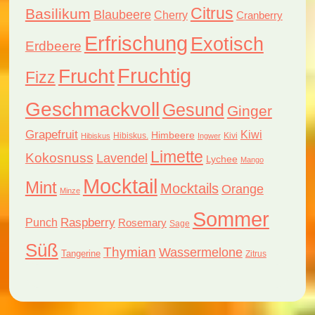
Citrus
Basilikum
Blaubeere
Cherry
Cranberry
Erfrischung
Exotisch
Erdbeere
Fruchtig
Frucht
Fizz
Geschmackvoll
Gesund
Ginger
Grapefruit
Kiwi
Himbeere
Hibiskus.
Kivi
Hibiskus
Ingwer
Limette
Kokosnuss
Lavendel
Lychee
Mango
Mocktail
Mint
Mocktails
Orange
Minze
Sommer
Raspberry
Punch
Rosemary
Sage
Süß
Thymian
Wassermelone
Tangerine
Zitrus