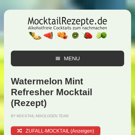
Zur
Zum
Zur
Hauptnavigation
Inhalt
Seitenspalte
springen
springen
springen
MENU
Watermelon Mint
Refresher Mocktail
(Rezept)
BY
MOCKTAIL-MIXOLOGEN TEAM
ZUFALL-MOCKTAIL (Anzeigen)