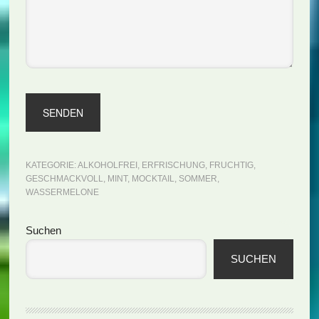
KATEGORIE:
ALKOHOLFREI
,
ERFRISCHUNG
,
FRUCHTIG
,
GESCHMACKVOLL
,
MINT
,
MOCKTAIL
,
SOMMER
,
WASSERMELONE
Seitenspalte
Suchen
SUCHEN