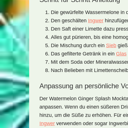
Die gewürfelte Wassermelone in 
Den geschälten
Ingwer
hinzufüge
Den Saft einer Limette dazu pres
Alles gut pürieren, bis eine homo
Die Mischung durch ein
Sieb
gieße
Das gefilterte Getränk in ein
Glas
Mit dem Soda oder Mineralwasser
Nach Belieben mit Limettenscheib
Anpassung an persönliche Vo
Der
Watermelon Ginger Splash Mockta
anpassen. Wenn du einen süßeren Dri
hinzu, um die Süße zu erhöhen. Für ei
Ingwer
verwenden oder sogar
Ingwerb