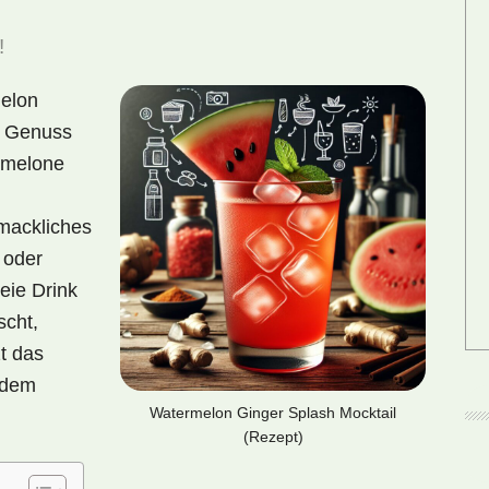
!
melon
te Genuss
rmelone
hmackliches
 oder
eie Drink
scht,
t das
edem
Watermelon Ginger Splash Mocktail
(Rezept)