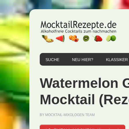
Zur
Zum
Zur
Hauptnavigation
Inhalt
Seitenspalte
springen
springen
springen
SUCHE
NEU HIER?
KLASSIKER
Watermelon G
Mocktail (Rez
BY
MOCKTAIL-MIXOLOGEN TEAM