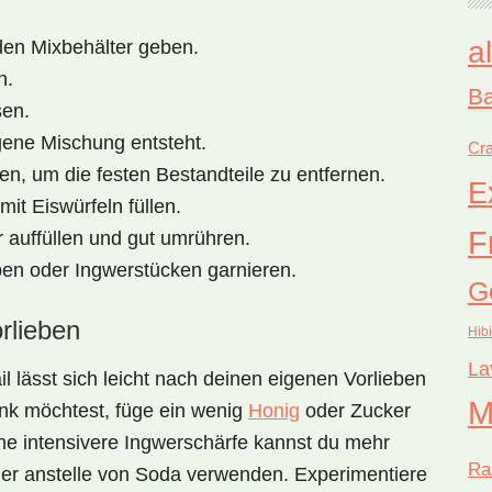
a
den Mixbehälter geben.
n.
Ba
sen.
gene Mischung entsteht.
Cra
n, um die festen Bestandteile zu entfernen.
E
mit Eiswürfeln füllen.
F
 auffüllen und gut umrühren.
en oder Ingwerstücken garnieren.
G
rlieben
Hib
La
il
lässt sich leicht nach deinen eigenen Vorlieben
M
nk möchtest, füge ein wenig
Honig
oder
Zucker
ne intensivere Ingwerschärfe kannst du mehr
Ra
ier
anstelle von Soda verwenden. Experimentiere