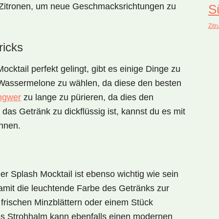
Zitronen
, um neue Geschmacksrichtungen zu
S
Zitr
ricks
ocktail
perfekt gelingt, gibt es einige Dinge zu
e Wassermelone zu wählen, da diese den besten
ngwer
zu lange zu pürieren, da dies den
s Getränk zu dickflüssig ist, kannst du es mit
nnen.
er Splash Mocktail
ist ebenso wichtig wie sein
damit die leuchtende Farbe des Getränks zur
 frischen
Minzblättern
oder einem Stück
es Strohhalm kann ebenfalls einen modernen