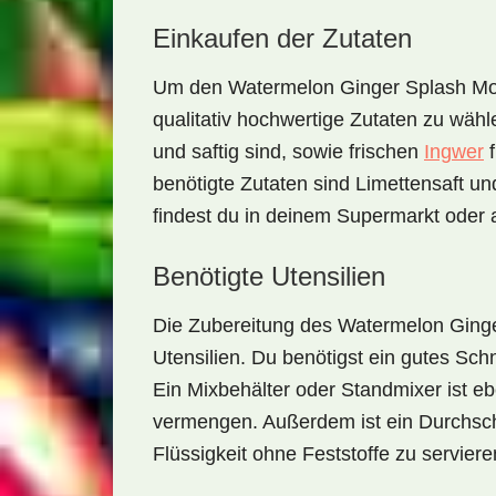
Einkaufen der Zutaten
Um den
Watermelon Ginger Splash Mo
qualitativ hochwertige Zutaten zu wähl
und saftig sind, sowie frischen
Ingwer
f
benötigte Zutaten sind
Limettensaft
un
findest du in deinem Supermarkt oder 
Benötigte Utensilien
Die Zubereitung des
Watermelon Ginge
Utensilien. Du benötigst ein gutes
Schn
Ein
Mixbehälter
oder
Standmixer
ist eb
vermengen. Außerdem ist ein
Durchsc
Flüssigkeit ohne Feststoffe zu serviere