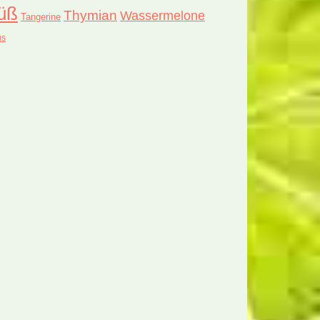
üß
Thymian
Wassermelone
Tangerine
us