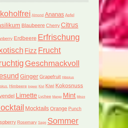
lkoholfrei
Ananas
Apfel
Almond
Citrus
silikum
Blaubeere
Cherry
Erfrischung
Erdbeere
nberry
xotisch
Frucht
Fizz
ruchtig
Geschmackvoll
esund
Ginger
Grapefruit
Hibiskus
Kokosnuss
Kiwi
Himbeere
iskus.
Kivi
Ingwer
Limette
Mint
vendel
Lychee
Mango
Minze
ocktail
Mocktails
Orange
Punch
Sommer
spberry
Rosemary
Sage