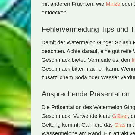
mit anderen Früchten, wie
Minze
oder
entdecken.
Fehlervermeidung Tips und T
Damit der
Watermelon Ginger Splash M
beachten. Achte darauf, eine gut reif
Geschmack bietet. Vermeide es, den
I
Geschmack bitter machen kann. Wenn da
zusätzlichem Soda oder Wasser verdü
Ansprechende Präsentation
Die Präsentation des
Watermelon Ging
Geschmack. Verwende klare
Gläser
, 
Geltung kommt. Garniere das
Glas
mit
Wassermelone
am Rand. Ein attraktiv