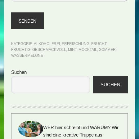
KATEGORIE:
ALKOHOLFREI
,
ERFRISCHUNG
,
FRUCHT
,
FRUCHTIG
,
GESCHMACKVOLL
,
MINT
,
MOCKTAIL
,
SOMMER
,
WASSERMELONE
Seitenspalte
Suchen
SUCHEN
WER hier schreibt und WARUM?
Wir
sind eine kreative Truppe aus