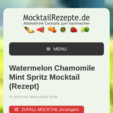
Zur
Zum
Zur
Hauptnavigation
Inhalt
Seitenspalte
springen
springen
springen
MENU
Watermelon Chamomile
Mint Spritz Mocktail
(Rezept)
BY
MOCKTAIL-MIXOLOGEN TEAM
ZUFALL-MOCKTAIL (Anzeigen)