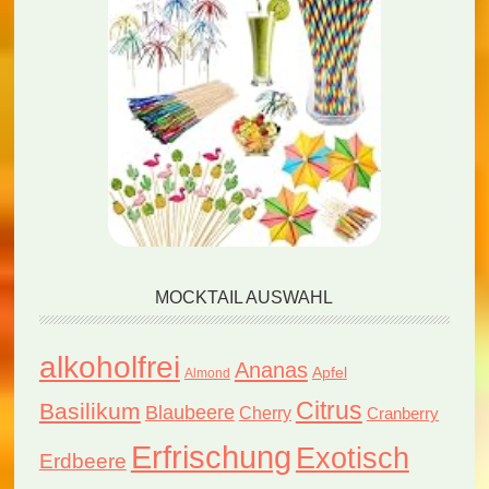
MOCKTAIL AUSWAHL
alkoholfrei
Ananas
Apfel
Almond
Citrus
Basilikum
Blaubeere
Cherry
Cranberry
Erfrischung
Exotisch
Erdbeere