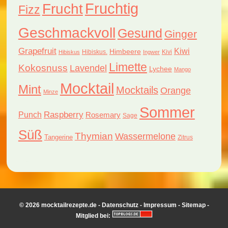
Fruchtig
Frucht
Fizz
Geschmackvoll
Gesund
Ginger
Grapefruit
Kiwi
Himbeere
Hibiskus.
Kivi
Hibiskus
Ingwer
Limette
Kokosnuss
Lavendel
Lychee
Mango
Mocktail
Mint
Mocktails
Orange
Minze
Sommer
Raspberry
Punch
Rosemary
Sage
Süß
Thymian
Wassermelone
Tangerine
Zitrus
© 2026 mocktailrezepte.de -
Datenschutz
-
Impressum
-
Sitemap
-
Mitglied bei: