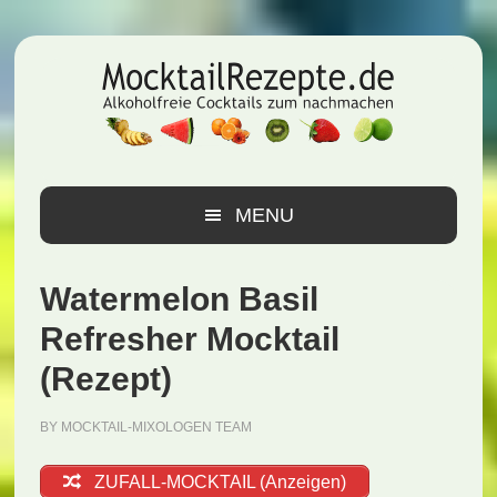
Zur
Zum
Zur
Hauptnavigation
Inhalt
Seitenspalte
springen
springen
springen
MENU
Watermelon Basil
Refresher Mocktail
(Rezept)
BY
MOCKTAIL-MIXOLOGEN TEAM
ZUFALL-MOCKTAIL (Anzeigen)