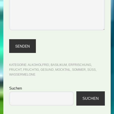
KATEGORIE:
ALKOHOLFREI
,
BASILIKUM
,
ERFRISCHUNG
,
FRUCHT
,
FRUCHTIG
,
GESUND
,
MOCKTAIL
,
SOMMER
,
SÜSS
,
WASSERMELONE
Seitenspalte
Suchen
SUCHEN