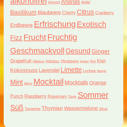
alkoholfrei
Ananas
Apfel
Almond
Citrus
Basilikum
Blaubeere
Cherry
Cranberry
Erfrischung
Exotisch
Erdbeere
Fruchtig
Frucht
Fizz
Geschmackvoll
Gesund
Ginger
Grapefruit
Kiwi
Himbeere
Hibiskus.
Kivi
Hibiskus
Ingwer
Limette
Kokosnuss
Lavendel
Lychee
Mango
Mocktail
Mint
Mocktails
Orange
Minze
Sommer
Raspberry
Punch
Rosemary
Sage
Süß
Thymian
Wassermelone
Tangerine
Zitrus