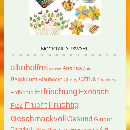
MOCKTAIL AUSWAHL
alkoholfrei
Ananas
Apfel
Almond
Citrus
Basilikum
Blaubeere
Cherry
Cranberry
Erfrischung
Exotisch
Erdbeere
Fruchtig
Frucht
Fizz
Geschmackvoll
Gesund
Ginger
Grapefruit
Kiwi
Himbeere
Hibiskus.
Kivi
Hibiskus
Ingwer