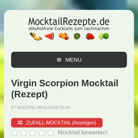
Zur
Zum
Zur
Hauptnavigation
Inhalt
Seitenspalte
springen
springen
springen
MENU
Virgin Scorpion Mocktail
(Rezept)
BY
MOCKTAIL-MIXOLOGEN TEAM
ZUFALL-MOCKTAIL (Anzeigen)
Mocktail bewerten!