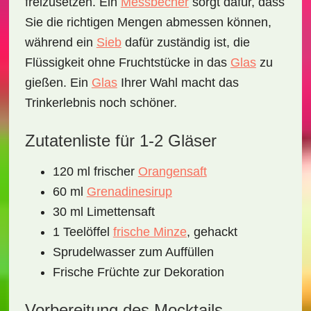
freizusetzen. Ein
Messbecher
sorgt dafür, dass
Sie die richtigen Mengen abmessen können,
während ein
Sieb
dafür zuständig ist, die
Flüssigkeit ohne Fruchtstücke in das
Glas
zu
gießen. Ein
Glas
Ihrer Wahl macht das
Trinkerlebnis noch schöner.
Zutatenliste für 1-2 Gläser
120 ml
frischer
Orangensaft
60 ml
Grenadinesirup
30 ml
Limettensaft
1 Teelöffel
frische Minze
, gehackt
Sprudelwasser zum Auffüllen
Frische Früchte
zur Dekoration
Vorbereitung des Mocktails