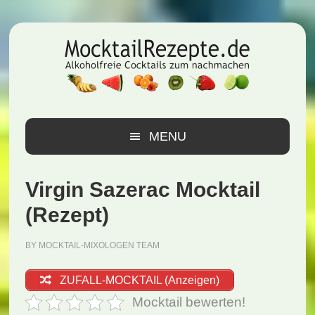
Zur
Zum
Zur
Hauptnavigation
Inhalt
Seitenspalte
springen
springen
springen
MENU
Virgin Sazerac Mocktail
(Rezept)
BY
MOCKTAIL-MIXOLOGEN TEAM
ZUFALL-MOCKTAIL (Anzeigen)
Mocktail bewerten!