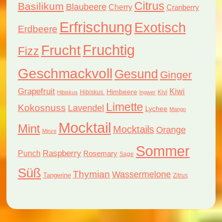
Citrus
Basilikum
Blaubeere
Cherry
Cranberry
Erfrischung
Exotisch
Erdbeere
Fruchtig
Frucht
Fizz
Geschmackvoll
Gesund
Ginger
Grapefruit
Kiwi
Himbeere
Hibiskus.
Kivi
Hibiskus
Ingwer
Limette
Kokosnuss
Lavendel
Lychee
Mango
Mocktail
Mint
Mocktails
Orange
Minze
Sommer
Raspberry
Punch
Rosemary
Sage
Süß
Thymian
Wassermelone
Tangerine
Zitrus