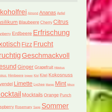
lkoholfrei
Ananas
Apfel
Almond
Citrus
silikum
Blaubeere
Cherry
Erfrischung
Erdbeere
nberry
xotisch
Frucht
Fizz
ruchtig
Geschmackvoll
esund
Ginger
Grapefruit
Hibiskus
Kokosnuss
Kiwi
Himbeere
iskus.
Kivi
Ingwer
Limette
Mint
vendel
Lychee
Mango
Minze
ocktail
Mocktails
Orange
Punch
Sommer
spberry
Rosemary
Sage