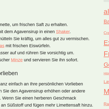
a
Ba
ette, um frischen Saft zu erhalten.
it dem Agavensirup in einen
Shaker
.
Cra
ütteln Sie kräftig, um alles gut zu vermischen.
E
as
mit frischen Eiswürfeln.
F
sser auf und rühren Sie vorsichtig um.
ischer
Minze
und servieren Sie ihn sofort.
G
rlieben
Hib
La
ganz einfach an Ihre persönlichen Vorlieben
M
n Sie den Agavensirup erhöhen oder andere
. Wenn Sie einen herberen Geschmack
Ra
an Süßstoff und fügen mehr Limettensaft hinzu.