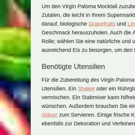
Um den
Virgin Paloma Mocktail
zuzuber
Zutaten, die leicht in Ihrem Supermark
darauf, biologische
Grapefruits
und
Li
Geschmack herauszuholen. Auch die
Rolle; wählen Sie eine natürliche und 
ausreichend Eis zu besorgen, um den D
Benötigte Utensilien
Für die Zubereitung des
Virgin Paloma
Utensilien. Ein
Shaker
oder ein
Rührgl
vermischen. Ein
Stabmixer
kann hilfre
wünschen. Außerdem brauchen Sie ei
Gläser
zum Servieren. Einige frische
K
ebenfalls zur Dekoration und Verfeine