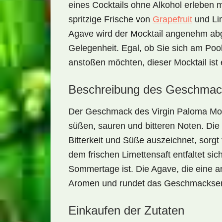
eines Cocktails ohne Alkohol erleben m
spritzige Frische
von
Grapefruit
und Lim
Agave
wird der Mocktail angenehm abg
Gelegenheit. Egal, ob Sie sich am Poo
anstoßen möchten, dieser Mocktail ist 
Beschreibung des Geschmac
Der Geschmack des
Virgin Paloma Moc
süßen
,
sauren
und
bitteren
Noten. Die
Bitterkeit und Süße auszeichnet, sorg
dem frischen Limettensaft entfaltet sic
Sommertage ist. Die Agave, die eine a
Aromen und rundet das Geschmackser
Einkaufen der Zutaten