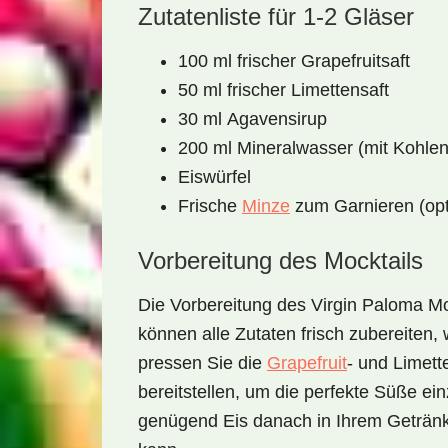
Zutatenliste für 1-2 Gläser
100 ml frischer
Grapefruitsaft
50 ml frischer
Limettensaft
30 ml
Agavensirup
200 ml
Mineralwasser
(mit Kohle
Eiswürfel
Frische
Minze
zum Garnieren (opt
Vorbereitung des Mocktails
Die Vorbereitung des
Virgin Paloma Mo
können alle Zutaten frisch zubereiten
pressen Sie die
Grapefruit
- und Limett
bereitstellen, um die perfekte Süße ein
genügend Eis danach in Ihrem Getränk 