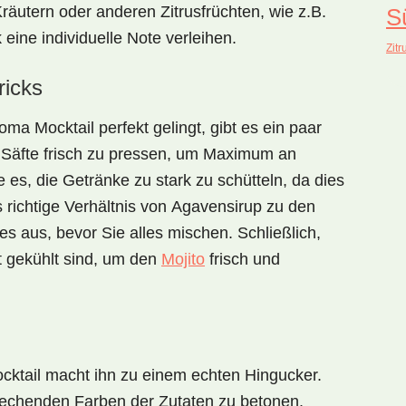
räutern oder anderen Zitrusfrüchten, wie z.B.
S
ine individuelle Note verleihen.
Zitr
ricks
loma Mocktail
perfekt gelingt, gibt es ein paar
ie Säfte frisch zu pressen, um Maximum an
es, die Getränke zu stark zu schütteln, da dies
ichtige Verhältnis von
Agavensirup
zu den
es aus, bevor Sie alles mischen. Schließlich,
ut gekühlt sind, um den
Mojito
frisch und
cktail
macht ihn zu einem echten Hingucker.
rechenden Farben der Zutaten zu betonen.