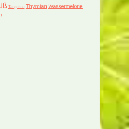
üß
Thymian
Wassermelone
Tangerine
us