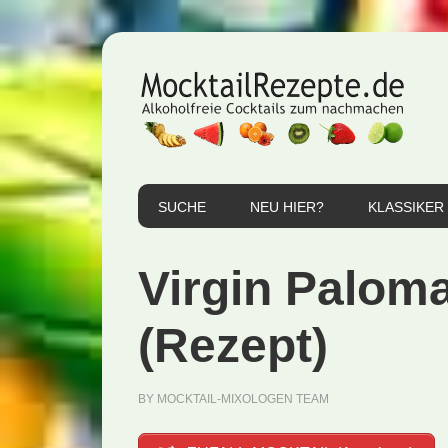
Zur
Zum
Zur
Hauptnavigation
Inhalt
Seitenspalte
springen
springen
springen
SUCHE
NEU HIER?
KLASSIKER
Virgin Paloma
(Rezept)
BY
MOCKTAIL-MIXOLOGEN TEAM