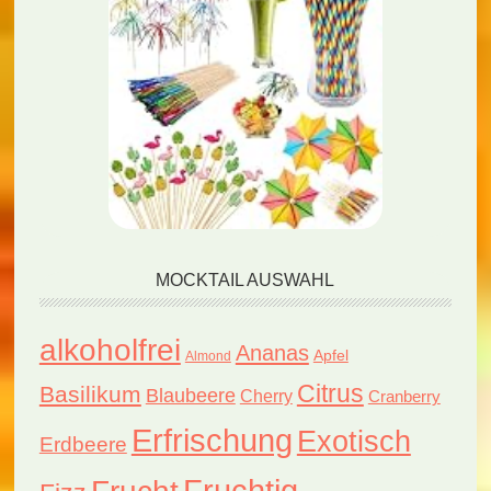
MOCKTAIL AUSWAHL
alkoholfrei
Ananas
Apfel
Almond
Citrus
Basilikum
Blaubeere
Cherry
Cranberry
Erfrischung
Exotisch
Erdbeere