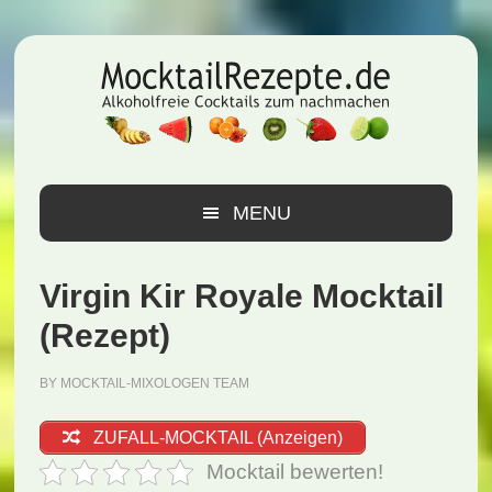
Zur
Zum
Zur
Hauptnavigation
Inhalt
Seitenspalte
springen
springen
springen
MENU
Virgin Kir Royale Mocktail
(Rezept)
BY
MOCKTAIL-MIXOLOGEN TEAM
ZUFALL-MOCKTAIL (Anzeigen)
Mocktail bewerten!