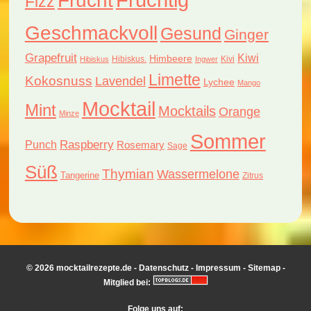
Fruchtig
Frucht
Fizz
Geschmackvoll
Gesund
Ginger
Grapefruit
Kiwi
Himbeere
Hibiskus.
Kivi
Hibiskus
Ingwer
Limette
Kokosnuss
Lavendel
Lychee
Mango
Mocktail
Mint
Mocktails
Orange
Minze
Sommer
Raspberry
Punch
Rosemary
Sage
Süß
Thymian
Wassermelone
Tangerine
Zitrus
© 2026 mocktailrezepte.de -
Datenschutz
-
Impressum
-
Sitemap
-
Mitglied bei:
Folge uns auf: