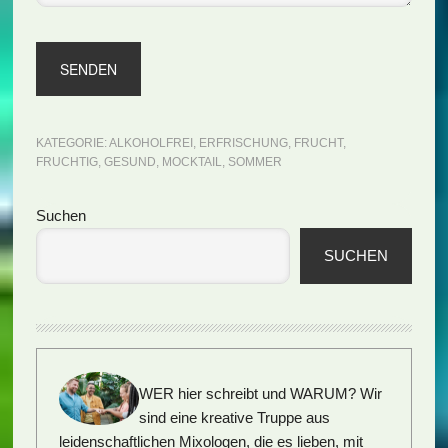
KATEGORIE:
ALKOHOLFREI
,
ERFRISCHUNG
,
FRUCHT
,
FRUCHTIG
,
GESUND
,
MOCKTAIL
,
SOMMER
Seitenspalte
Suchen
SUCHEN
WER hier schreibt und WARUM?
Wir
sind eine kreative Truppe aus
leidenschaftlichen Mixologen, die es lieben, mit