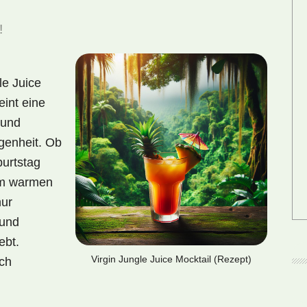
!
e Juice
eint eine
 und
egenheit. Ob
burtstag
em warmen
nur
 und
ebt.
Virgin Jungle Juice Mocktail (Rezept)
ich