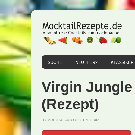
Zur
Zum
Zur
Hauptnavigation
Inhalt
Seitenspalte
springen
springen
springen
SUCHE
NEU HIER?
KLASSIKER
Virgin Jungle
(Rezept)
BY
MOCKTAIL-MIXOLOGEN TEAM