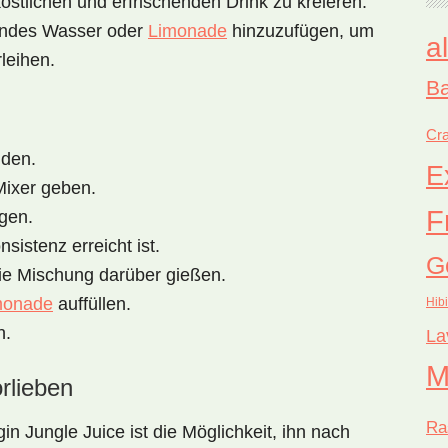
stlichen und erfrischenden Drink zu kreieren.
elndes Wasser oder
Limonade
hinzuzufügen, um
a
leihen.
Ba
Cra
iden.
E
Mixer geben.
F
gen.
istenz erreicht ist.
G
die Mischung darüber gießen.
monade
auffüllen.
Hib
n.
La
M
rlieben
Ra
gin Jungle Juice
ist die Möglichkeit, ihn nach