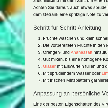
anschließend mit dem Saft, um einen kö
Achten Sie darauf, auch etwas sprud
dem Getränk eine spritzige Note zu ver
Schritt für Schritt Anleitung
Früchte waschen und klein schne
Die vorbereiteten Früchte in den 
Orangen- und
Ananassaft
hinzufü
Gut mixen, bis eine homogene Kons
Gläser
mit Eiswürfeln füllen und 
Mit sprudelndem Wasser oder
Li
Mit frischen Minzblättern garniere
Anpassung an persönliche Vo
Eine der besten Eigenschaften des
Vir