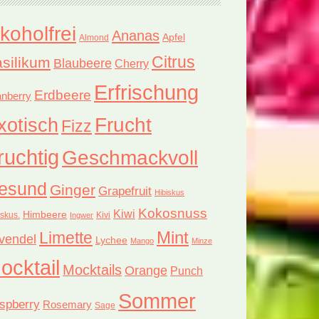
lkoholfrei
Ananas
Apfel
Almond
Citrus
silikum
Blaubeere
Cherry
Erfrischung
Erdbeere
nberry
xotisch
Frucht
Fizz
ruchtig
Geschmackvoll
esund
Ginger
Grapefruit
Hibiskus
Kokosnuss
Kiwi
Himbeere
iskus.
Kivi
Ingwer
Limette
Mint
vendel
Lychee
Mango
Minze
ocktail
Mocktails
Orange
Punch
Sommer
spberry
Rosemary
Sage