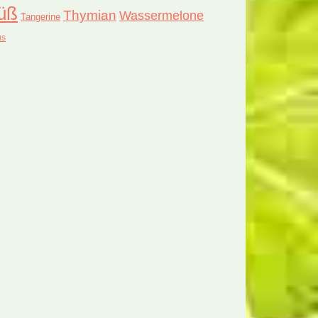
üß
Thymian
Wassermelone
Tangerine
us