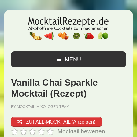
Zur
Zum
Zur
Hauptnavigation
Inhalt
Seitenspalte
springen
springen
springen
MENU
Vanilla Chai Sparkle
Mocktail (Rezept)
BY
MOCKTAIL-MIXOLOGEN TEAM
ZUFALL-MOCKTAIL (Anzeigen)
Mocktail bewerten!