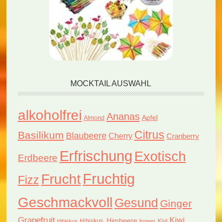
MOCKTAIL AUSWAHL
alkoholfrei
Ananas
Apfel
Almond
Citrus
Basilikum
Blaubeere
Cherry
Cranberry
Erfrischung
Exotisch
Erdbeere
Fruchtig
Frucht
Fizz
Geschmackvoll
Gesund
Ginger
Grapefruit
Kiwi
Himbeere
Hibiskus.
Kivi
Hibiskus
Ingwer