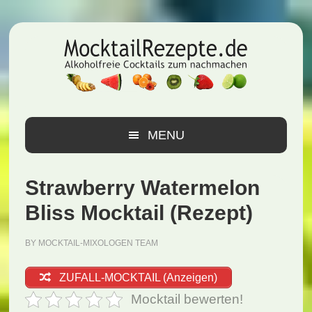
Zur
Zum
Zur
Hauptnavigation
Inhalt
Seitenspalte
springen
springen
springen
MENU
Strawberry Watermelon
Bliss Mocktail (Rezept)
BY
MOCKTAIL-MIXOLOGEN TEAM
ZUFALL-MOCKTAIL (Anzeigen)
Mocktail bewerten!