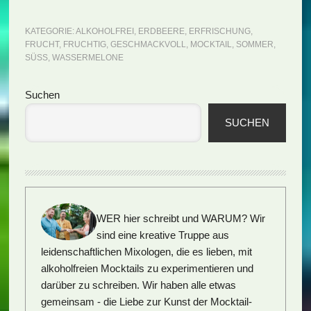
KATEGORIE:
ALKOHOLFREI
,
ERDBEERE
,
ERFRISCHUNG
,
FRUCHT
,
FRUCHTIG
,
GESCHMACKVOLL
,
MOCKTAIL
,
SOMMER
,
SÜSS
,
WASSERMELONE
Seitenspalte
Suchen
SUCHEN
WER hier schreibt und WARUM?
Wir
sind eine kreative Truppe aus
leidenschaftlichen Mixologen, die es lieben, mit
alkoholfreien Mocktails zu experimentieren und
darüber zu schreiben. Wir haben alle etwas
gemeinsam - die Liebe zur Kunst der Mocktail-