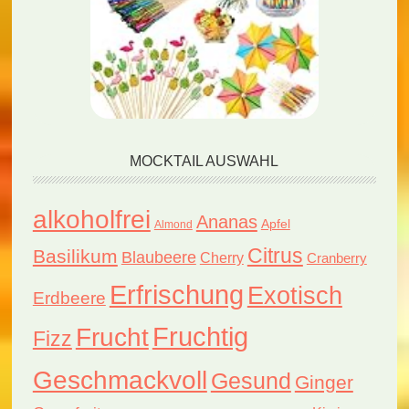
MOCKTAIL AUSWAHL
alkoholfrei
Ananas
Apfel
Almond
Citrus
Basilikum
Blaubeere
Cherry
Cranberry
Erfrischung
Exotisch
Erdbeere
Fruchtig
Frucht
Fizz
Geschmackvoll
Gesund
Ginger