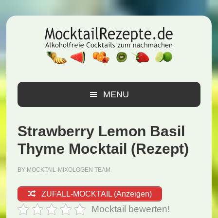
Zur
Zum
Zur
Hauptnavigation
Inhalt
Seitenspalte
springen
springen
springen
MENU
Strawberry Lemon Basil
Thyme Mocktail (Rezept)
BY
MOCKTAIL-MIXOLOGEN TEAM
ZUFALL-MOCKTAIL (Anzeigen)
Mocktail bewerten!