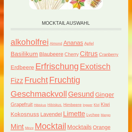
MOCKTAIL AUSWAHL
alkoholfrei
Ananas
Apfel
Almond
Citrus
Basilikum
Blaubeere
Cherry
Cranberry
Erfrischung
Exotisch
Erdbeere
Fruchtig
Frucht
Fizz
Geschmackvoll
Gesund
Ginger
Grapefruit
Kiwi
Himbeere
Hibiskus.
Kivi
Hibiskus
Ingwer
Limette
Kokosnuss
Lavendel
Lychee
Mango
Mocktail
Mint
Mocktails
Orange
Minze