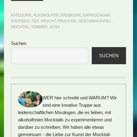
KATEGORIE:
ALKOHOLFREI
,
ERDBEERE
,
ERFRISCHUNG
,
EXOTISCH
,
FIZZ
,
FRUCHT
,
FRUCHTIG
,
GESCHMACKVOLL
,
MOCKTAIL
,
SOMMER
,
SÜSS
Seitenspalte
Suchen
SUCHEN
WER hier schreibt und WARUM?
Wir
sind eine kreative Truppe aus
leidenschaftlichen Mixologen, die es lieben, mit
alkoholfreien Mocktails zu experimentieren und
darüber zu schreiben. Wir haben alle etwas
gemeinsam - die Liebe zur Kunst der Mocktail-