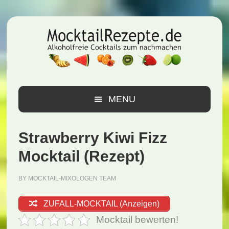
Zur
Zum
Zur
Hauptnavigation
Inhalt
Seitenspalte
springen
springen
springen
MENU
Strawberry Kiwi Fizz
Mocktail (Rezept)
BY
MOCKTAIL-MIXOLOGEN TEAM
ZUFALL-MOCKTAIL (Anzeigen)
Mocktail bewerten!