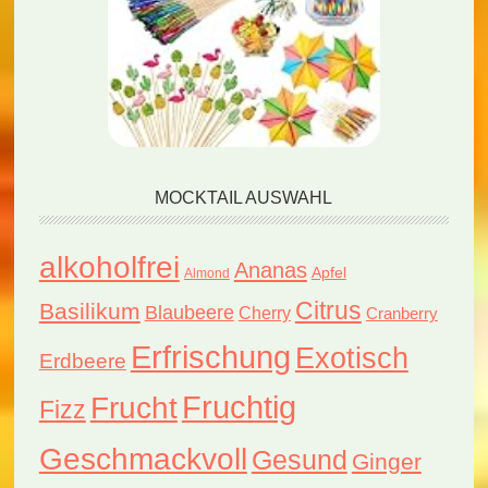
MOCKTAIL AUSWAHL
alkoholfrei
Ananas
Apfel
Almond
Citrus
Basilikum
Blaubeere
Cherry
Cranberry
Erfrischung
Exotisch
Erdbeere
Fruchtig
Frucht
Fizz
Geschmackvoll
Gesund
Ginger