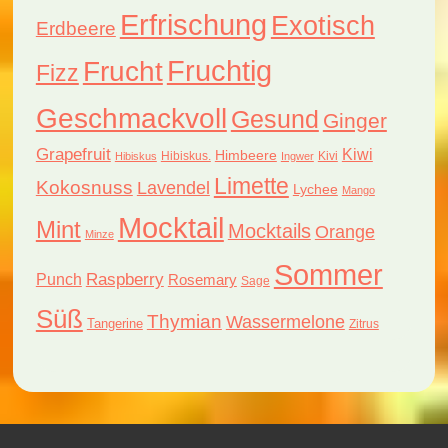
Erfrischung
Exotisch
Erdbeere
Fruchtig
Frucht
Fizz
Geschmackvoll
Gesund
Ginger
Grapefruit
Kiwi
Himbeere
Hibiskus.
Kivi
Hibiskus
Ingwer
Limette
Kokosnuss
Lavendel
Lychee
Mango
Mocktail
Mint
Mocktails
Orange
Minze
Sommer
Raspberry
Punch
Rosemary
Sage
Süß
Thymian
Wassermelone
Tangerine
Zitrus