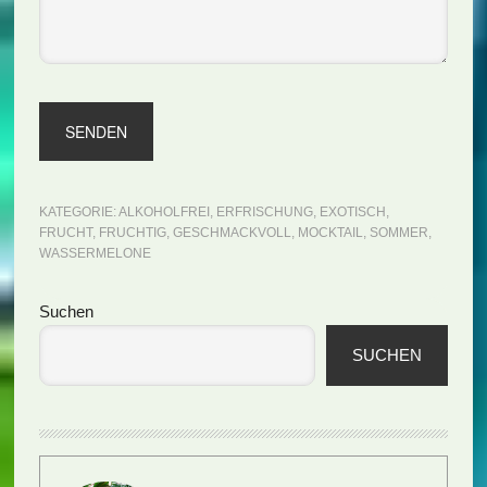
KATEGORIE:
ALKOHOLFREI
,
ERFRISCHUNG
,
EXOTISCH
,
FRUCHT
,
FRUCHTIG
,
GESCHMACKVOLL
,
MOCKTAIL
,
SOMMER
,
WASSERMELONE
Seitenspalte
Suchen
SUCHEN