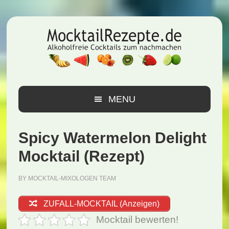
Zur
Zum
Zur
Hauptnavigation
Inhalt
Seitenspalte
springen
springen
springen
MENU
Spicy Watermelon Delight
Mocktail (Rezept)
BY
MOCKTAIL-MIXOLOGEN TEAM
ZUFALL-MOCKTAIL (Anzeigen)
Mocktail bewerten!