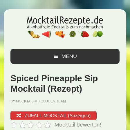
Zur
Zum
Zur
Hauptnavigation
Inhalt
Seitenspalte
springen
springen
springen
MENU
Spiced Pineapple Sip
Mocktail (Rezept)
BY
MOCKTAIL-MIXOLOGEN TEAM
ZUFALL-MOCKTAIL (Anzeigen)
Mocktail bewerten!