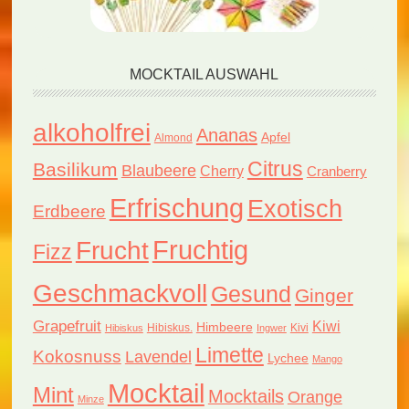
MOCKTAIL AUSWAHL
alkoholfrei
Ananas
Apfel
Almond
Citrus
Basilikum
Blaubeere
Cherry
Cranberry
Erfrischung
Exotisch
Erdbeere
Fruchtig
Frucht
Fizz
Geschmackvoll
Gesund
Ginger
Grapefruit
Kiwi
Himbeere
Hibiskus.
Kivi
Hibiskus
Ingwer
Limette
Kokosnuss
Lavendel
Lychee
Mango
Mocktail
Mint
Mocktails
Orange
Minze