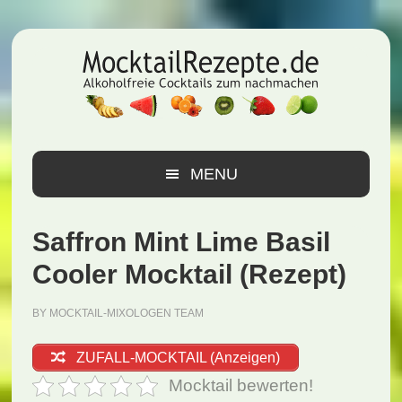
Zur
Zum
Zur
Hauptnavigation
Inhalt
Seitenspalte
springen
springen
springen
MENU
Saffron Mint Lime Basil
Cooler Mocktail (Rezept)
BY
MOCKTAIL-MIXOLOGEN TEAM
ZUFALL-MOCKTAIL (Anzeigen)
Mocktail bewerten!