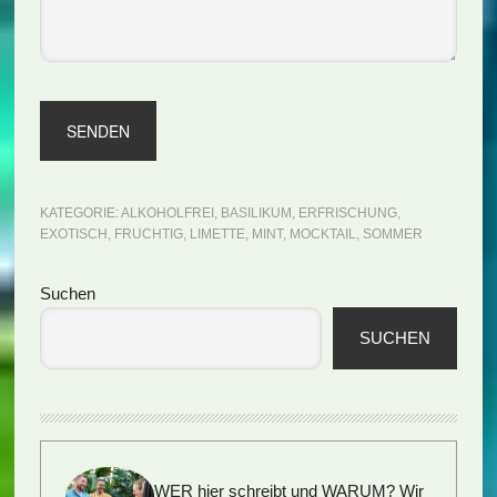
KATEGORIE:
ALKOHOLFREI
,
BASILIKUM
,
ERFRISCHUNG
,
EXOTISCH
,
FRUCHTIG
,
LIMETTE
,
MINT
,
MOCKTAIL
,
SOMMER
Seitenspalte
Suchen
SUCHEN
WER hier schreibt und WARUM?
Wir