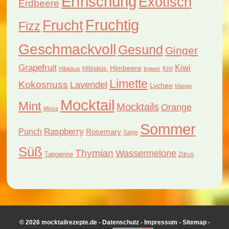
Erfrischung
Exotisch
Erdbeere
Fruchtig
Frucht
Fizz
Geschmackvoll
Gesund
Ginger
Grapefruit
Kiwi
Himbeere
Hibiskus.
Kivi
Hibiskus
Ingwer
Limette
Kokosnuss
Lavendel
Lychee
Mango
Mocktail
Mint
Mocktails
Orange
Minze
Sommer
Raspberry
Punch
Rosemary
Sage
Süß
Thymian
Wassermelone
Tangerine
Zitrus
© 2026 mocktailrezepte.de -
Datenschutz
-
Impressum
-
Sitemap
-