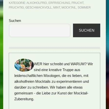
KATEGORIE:
ALKOHOLFREI
,
ERFRISCHUNG
,
FRUCHT
,
FRUCHTIG
,
GESCHMACKVOLL
,
MINT
,
MOCKTAIL
,
SOMMER
Seitenspalte
Suchen
SUCHEN
WER hier schreibt und WARUM?
Wir
sind eine kreative Truppe aus
leidenschaftlichen Mixologen, die es lieben, mit
alkoholfreien Mocktails zu experimentieren und
darüber zu schreiben. Wir haben alle etwas
gemeinsam - die Liebe zur Kunst der Mocktail-
Zubereitung.