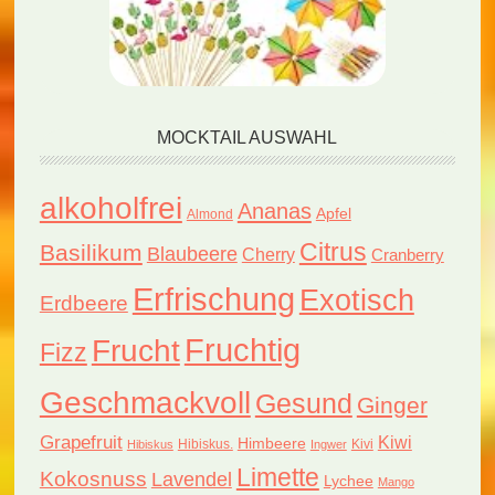
MOCKTAIL AUSWAHL
alkoholfrei
Ananas
Apfel
Almond
Citrus
Basilikum
Blaubeere
Cherry
Cranberry
Erfrischung
Exotisch
Erdbeere
Fruchtig
Frucht
Fizz
Geschmackvoll
Gesund
Ginger
Grapefruit
Kiwi
Himbeere
Hibiskus.
Kivi
Hibiskus
Ingwer
Limette
Kokosnuss
Lavendel
Lychee
Mango