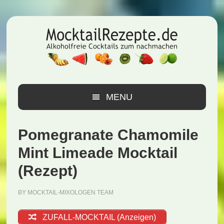
Zur
Zum
Zur
Hauptnavigation
Inhalt
Seitenspalte
springen
springen
springen
MENU
Pomegranate Chamomile
Mint Limeade Mocktail
(Rezept)
BY
MOCKTAIL-MIXOLOGEN TEAM
ZUFALL-MOCKTAIL (Anzeigen)