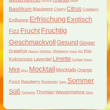
Apfel
Almond
Citrus
Basilikum
Blaubeere
Cherry
Cranberry
Erfrischung
Exotisch
Erdbeere
Fruchtig
Frucht
Fizz
Geschmackvoll
Gesund
Ginger
Grapefruit
Kiwi
Himbeere
Hibiskus.
Kivi
Hibiskus
Ingwer
Limette
Kokosnuss
Lavendel
Lychee
Mango
Mocktail
Mint
Mocktails
Orange
Minze
Sommer
Raspberry
Punch
Rosemary
Sage
Süß
Thymian
Wassermelone
Tangerine
Zitrus