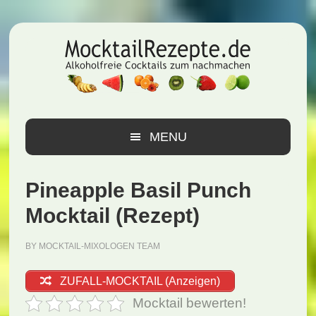
Zur
Zum
Zur
Hauptnavigation
Inhalt
Seitenspalte
springen
springen
springen
MENU
Pineapple Basil Punch
Mocktail (Rezept)
BY
MOCKTAIL-MIXOLOGEN TEAM
ZUFALL-MOCKTAIL (Anzeigen)
Mocktail bewerten!