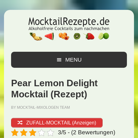
Zur
Zum
Zur
Hauptnavigation
Inhalt
Seitenspalte
springen
springen
springen
MENU
Pear Lemon Delight
Mocktail (Rezept)
BY
MOCKTAIL-MIXOLOGEN TEAM
ZUFALL-MOCKTAIL (Anzeigen)
3/5 - (2 Bewertungen)