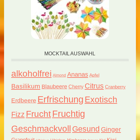
MOCKTAIL AUSWAHL
alkoholfrei
Ananas
Apfel
Almond
Citrus
Basilikum
Blaubeere
Cherry
Cranberry
Erfrischung
Exotisch
Erdbeere
Fruchtig
Frucht
Fizz
Geschmackvoll
Gesund
Ginger
Grapefruit
Kiwi