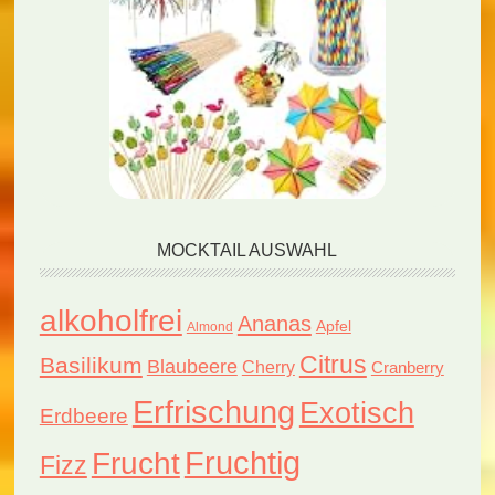
MOCKTAIL AUSWAHL
alkoholfrei
Ananas
Apfel
Almond
Citrus
Basilikum
Blaubeere
Cherry
Cranberry
Erfrischung
Exotisch
Erdbeere
Fruchtig
Frucht
Fizz