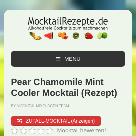
Zur
Zum
Zur
Hauptnavigation
Inhalt
Seitenspalte
springen
springen
springen
MENU
Pear Chamomile Mint
Cooler Mocktail (Rezept)
BY
MOCKTAIL-MIXOLOGEN TEAM
ZUFALL-MOCKTAIL (Anzeigen)
Mocktail bewerten!