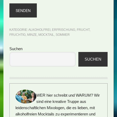
KATEGORIE:
ALKOHOLFREI
,
ERFRISCHUNG
,
FRUCHT
,
FRUCHTIG
,
MINZE
,
MOCKTAIL
,
SOMMER
Seitenspalte
Suchen
SUCHEN
WER hier schreibt und WARUM?
Wir
sind eine kreative Truppe aus
leidenschaftlichen Mixologen, die es lieben, mit
alkoholfreien Mocktails zu experimentieren und