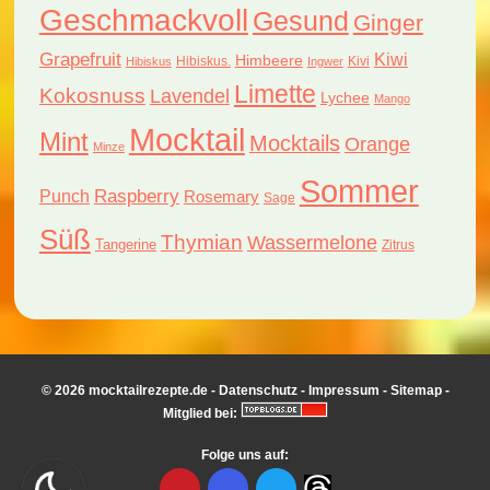
Geschmackvoll
Gesund
Ginger
Grapefruit
Kiwi
Himbeere
Hibiskus.
Kivi
Hibiskus
Ingwer
Limette
Kokosnuss
Lavendel
Lychee
Mango
Mocktail
Mint
Mocktails
Orange
Minze
Sommer
Raspberry
Punch
Rosemary
Sage
Süß
Thymian
Wassermelone
Tangerine
Zitrus
© 2026 mocktailrezepte.de -
Datenschutz
-
Impressum
-
Sitemap
-
Mitglied bei:
Folge uns auf: