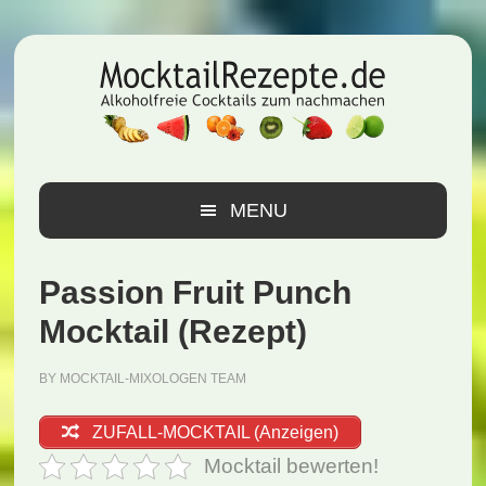
Zur
Zum
Zur
Hauptnavigation
Inhalt
Seitenspalte
springen
springen
springen
MENU
Passion Fruit Punch
Mocktail (Rezept)
BY
MOCKTAIL-MIXOLOGEN TEAM
ZUFALL-MOCKTAIL (Anzeigen)
Mocktail bewerten!