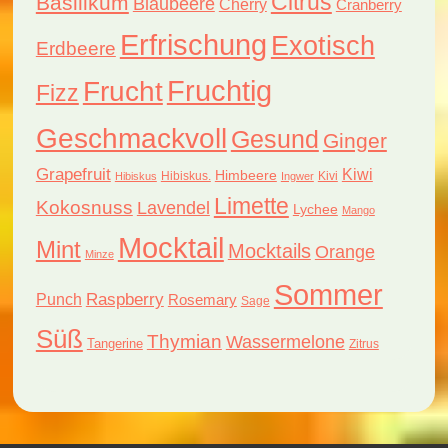
Citrus
Basilikum
Blaubeere
Cherry
Cranberry
Erfrischung
Exotisch
Erdbeere
Fruchtig
Frucht
Fizz
Geschmackvoll
Gesund
Ginger
Grapefruit
Kiwi
Himbeere
Hibiskus.
Kivi
Hibiskus
Ingwer
Limette
Kokosnuss
Lavendel
Lychee
Mango
Mocktail
Mint
Mocktails
Orange
Minze
Sommer
Raspberry
Punch
Rosemary
Sage
Süß
Thymian
Wassermelone
Tangerine
Zitrus