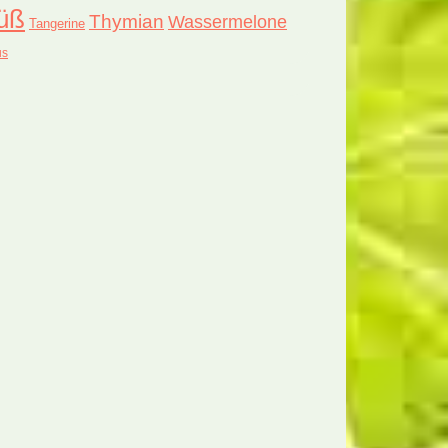
üß
Thymian
Wassermelone
Tangerine
us