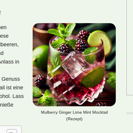
!
hen
iese
lbeeren,
nd
nlass in
r Genuss
l ist eine
ohol. Lass
enieße
Mulberry Ginger Lime Mint Mocktail
(Rezept)