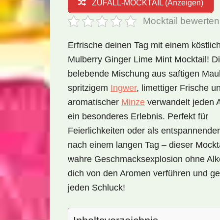
ZUFALL-MOCKTAIL (Anzeigen)
Mocktail bewerten
Erfrische deinen Tag mit einem köstlic
Mulberry Ginger Lime Mint Mocktail! D
belebende Mischung aus saftigen Mau
spritzigem
Ingwer
, limettiger Frische u
aromatischer
Minze
verwandelt jeden A
ein besonderes Erlebnis. Perfekt für
Feierlichkeiten oder als entspannende
nach einem langen Tag – dieser Mocktai
wahre Geschmacksexplosion ohne Alk
dich von den Aromen verführen und g
jeden Schluck!