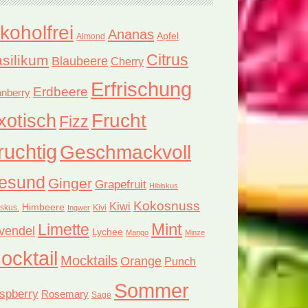
lkoholfrei
Ananas
Apfel
Almond
Citrus
silikum
Blaubeere
Cherry
Erfrischung
Erdbeere
nberry
xotisch
Frucht
Fizz
ruchtig
Geschmackvoll
esund
Ginger
Grapefruit
Hibiskus
Kokosnuss
Kiwi
Himbeere
iskus.
Kivi
Ingwer
Limette
Mint
vendel
Lychee
Mango
Minze
ocktail
Mocktails
Orange
Punch
Sommer
spberry
Rosemary
Sage