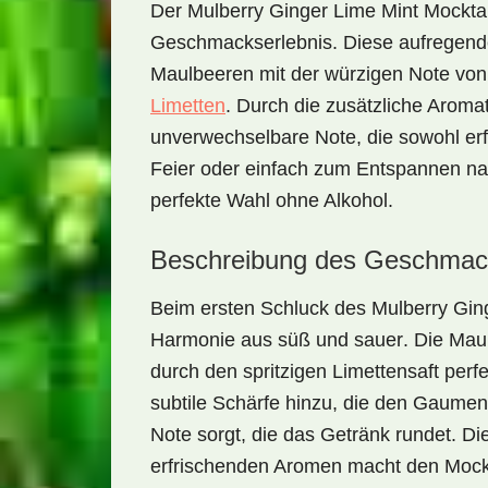
Der
Mulberry Ginger Lime Mint Mocktai
Geschmackserlebnis. Diese aufregende
Maulbeeren mit der würzigen Note vo
Limetten
. Durch die zusätzliche Aromat
unverwechselbare Note, die sowohl erfr
Feier oder einfach zum Entspannen nac
perfekte Wahl ohne Alkohol.
Beschreibung des Geschmac
Beim ersten Schluck des
Mulberry Gin
Harmonie aus süß und sauer
. Die Mau
durch den spritzigen Limettensaft perf
subtile Schärfe hinzu, die den Gaumen
Note sorgt, die das Getränk rundet. D
erfrischenden Aromen
macht den Mockt