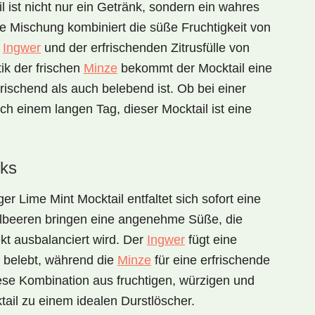
l
ist nicht nur ein Getränk, sondern ein wahres
 Mischung kombiniert die süße Fruchtigkeit von
n
Ingwer
und der erfrischenden Zitrusfülle von
ik der frischen
Minze
bekommt der Mocktail eine
ischend als auch belebend ist. Ob bei einer
h einem langen Tag, dieser Mocktail ist eine
ks
ger Lime Mint Mocktail
entfaltet sich sofort eine
lbeeren bringen eine angenehme Süße, die
ekt ausbalanciert wird. Der
Ingwer
fügt eine
 belebt, während die
Minze
für eine erfrischende
iese Kombination aus
fruchtigen, würzigen und
ail zu einem idealen Durstlöscher.