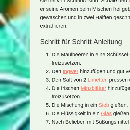
sie frei von Schmutz sind. Schäle den
er seine Aromen beim Mischen frei ge
gewaschen und in zwei Hälften geschni
extrahieren.
Schritt für Schritt Anleitung
Die Maulbeeren in eine Schüssel 
freizusetzen.
Den
Ingwer
hinzufügen und gut v
Den Saft von 2
Limetten
pressen 
Die frischen
Minzblätter
hinzufüge
freizusetzen.
Die Mischung in ein
Sieb
gießen, 
Die Flüssigkeit in ein
Glas
gießen 
Nach Belieben mit Süßungsmittel v