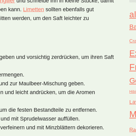
Ingwer
und schneide ihn in kleine Stücke, damit
ben kann.
Limetten
sollten ebenfalls gut
a
tten werden, um den Saft leichter zu
Ba
Cra
E
geben und vorsichtig zerdrücken, um ihren Saft
F
ermengen.
G
und zur Maulbeer-Mischung geben.
n und leicht andrücken, um die Aromen
Hib
La
um die festen Bestandteile zu entfernen.
M
und mit Sprudelwasser auffüllen.
erfeinern und mit Minzblättern dekorieren.
Ra