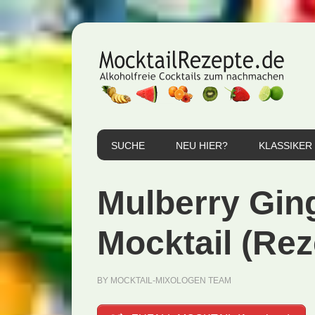
Zur
Zum
Zur
Hauptnavigation
Inhalt
Seitenspalte
springen
springen
springen
SUCHE
NEU HIER?
KLASSIKER
Mulberry Gin
Mocktail (Rez
BY
MOCKTAIL-MIXOLOGEN TEAM