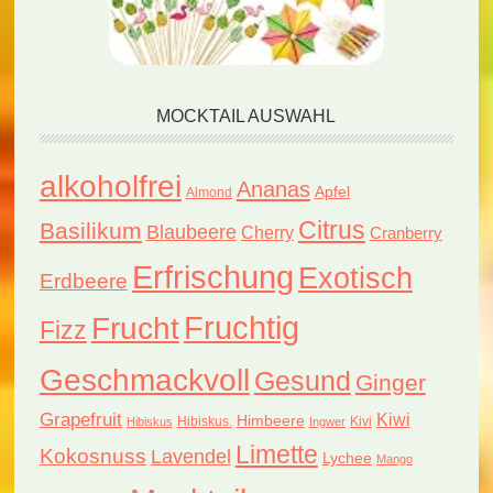
MOCKTAIL AUSWAHL
alkoholfrei
Ananas
Apfel
Almond
Citrus
Basilikum
Blaubeere
Cherry
Cranberry
Erfrischung
Exotisch
Erdbeere
Fruchtig
Frucht
Fizz
Geschmackvoll
Gesund
Ginger
Grapefruit
Kiwi
Himbeere
Hibiskus.
Kivi
Hibiskus
Ingwer
Limette
Kokosnuss
Lavendel
Lychee
Mango