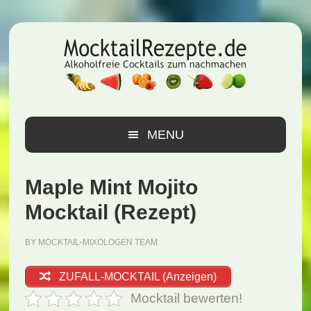
Zur
Zum
Zur
Hauptnavigation
Inhalt
Seitenspalte
springen
springen
springen
MENU
Maple Mint Mojito
Mocktail (Rezept)
BY
MOCKTAIL-MIXOLOGEN TEAM
ZUFALL-MOCKTAIL (Anzeigen)
Mocktail bewerten!