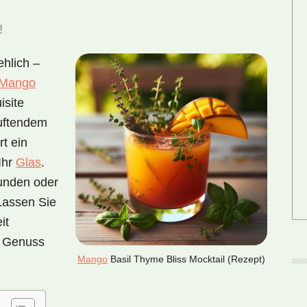
!
ehlich –
Mango
isite
uftendem
t ein
Ihr
Glas
.
eunden oder
 Lassen Sie
it
n Genuss
Mango
Basil Thyme Bliss Mocktail (Rezept)