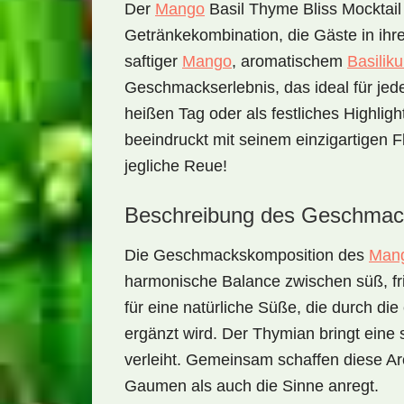
Der
Mango
Basil Thyme Bliss Mocktail
Getränkekombination, die Gäste in ihr
saftiger
Mango
, aromatischem
Basilik
Geschmackserlebnis, das ideal für jede
heißen Tag oder als festliches Highligh
beeindruckt mit seinem einzigartigen 
jegliche Reue!
Beschreibung des Geschmac
Die Geschmackskomposition des
Man
harmonische Balance zwischen süß, fris
für eine natürliche Süße, die durch di
ergänzt wird. Der Thymian bringt eine s
verleiht. Gemeinsam schaffen diese A
Gaumen als auch die Sinne anregt.