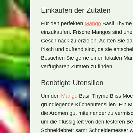
Einkaufen der Zutaten
Für den perfekten
Mango
Basil Thyme 
einzukaufen. Frische Mangos sind uner
Geschmack zu erzielen. Achten Sie da
frisch und duftend sind, da sie entsch
Besuchen Sie gerne einen lokalen Mar
verfügbaren Zutaten zu finden.
Benötigte Utensilien
Um den
Mango
Basil Thyme Bliss Mock
grundlegende Küchenutensilien. Ein
M
die Aromen gut miteinander zu vermis
um die Flüssigkeit von den festeren Bes
Schneidebrett
samt
Schneidemesser
w