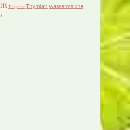
üß
Thymian
Wassermelone
Tangerine
us