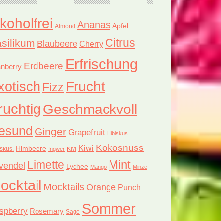
lkoholfrei
Ananas
Apfel
Almond
Citrus
silikum
Blaubeere
Cherry
Erfrischung
Erdbeere
nberry
xotisch
Frucht
Fizz
ruchtig
Geschmackvoll
esund
Ginger
Grapefruit
Hibiskus
Kokosnuss
Kiwi
Himbeere
iskus.
Kivi
Ingwer
Limette
Mint
vendel
Lychee
Mango
Minze
ocktail
Mocktails
Orange
Punch
Sommer
spberry
Rosemary
Sage