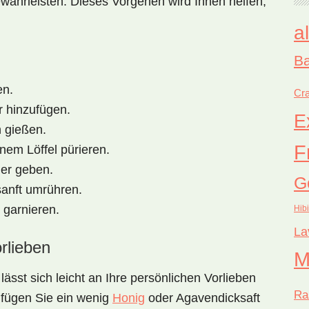
währleisten. Dieses Vorgehen wird Ihnen helfen,
a
Ba
en.
Cra
r hinzufügen.
E
n gießen.
F
nem Löffel pürieren.
her geben.
G
anft umrühren.
 garnieren.
Hib
La
rlieben
M
lässt sich leicht an Ihre persönlichen Vorlieben
Ra
fügen Sie ein wenig
Honig
oder Agavendicksaft