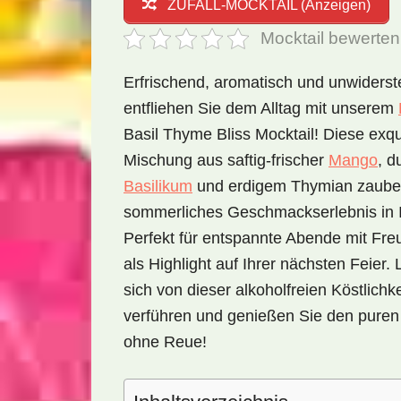
ZUFALL-MOCKTAIL (Anzeigen)
Mocktail bewerten
Erfrischend, aromatisch und unwiderst
entfliehen Sie dem Alltag mit unserem
Basil Thyme Bliss Mocktail! Diese exqu
Mischung aus saftig-frischer
Mango
, d
Basilikum
und erdigem Thymian zauber
sommerliches Geschmackserlebnis in 
Perfekt für entspannte Abende mit Fr
als Highlight auf Ihrer nächsten Feier.
sich von dieser alkoholfreien Köstlichke
verführen und genießen Sie den pure
ohne Reue!