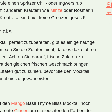
Sie einen Spritzer Chili- oder Ingwersirup
S
 mit anderen Kräutern wie
Minze
oder Rosmarin
Zitr
reativität sind hier keine Grenzen gesetzt!
ricks
tail
perfekt zuzubereiten, gibt es einige häufige
rmixen Sie die Zutaten nicht, da dies dazu führen
en. Achten Sie darauf, frische Zutaten zu
ht den gleichen frischen Geschmack bringen.
utaten gut zu kühlen, bevor Sie den Mocktail
erlebnis zu gewährleisten.
ht den
Mango
Basil Thyme Bliss Mocktail
noch
parente
Gläser
, um die leuchtenden Farben der