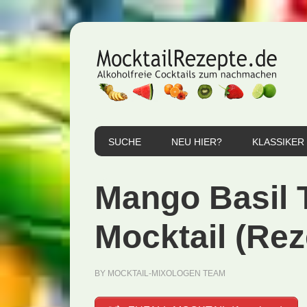
Zur
Zum
Zur
Hauptnavigation
Inhalt
Seitenspalte
springen
springen
springen
SUCHE
NEU HIER?
KLASSIKER
Mango Basil 
Mocktail (Rez
BY
MOCKTAIL-MIXOLOGEN TEAM