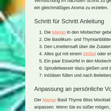
Vermischung im nächsten Schritt zu ge
ein gleichmäßiges Aroma zu erzielen.
Schritt für Schritt Anleitung
Die
Mango
in den Mixbecher geb
Die Basilikum- und Thymianblätte
Den Limettensaft über die Zutate
Alles gut mit einem
Stößel
oder ei
Ein paar Eiswürfel in den Mixbec
Sprudelwasser dazu gießen und s
InGläser füllen und nach Belieben
Anpassung an persönliche Vo
Der
Mango
Basil Thyme Bliss Mocktail
anpassen. Wenn Sie es süßer mögen, 