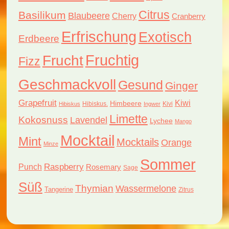
Citrus
Basilikum
Blaubeere
Cherry
Cranberry
Erfrischung
Exotisch
Erdbeere
Fruchtig
Frucht
Fizz
Geschmackvoll
Gesund
Ginger
Grapefruit
Kiwi
Himbeere
Hibiskus.
Kivi
Hibiskus
Ingwer
Limette
Kokosnuss
Lavendel
Lychee
Mango
Mocktail
Mint
Mocktails
Orange
Minze
Sommer
Raspberry
Punch
Rosemary
Sage
Süß
Thymian
Wassermelone
Tangerine
Zitrus