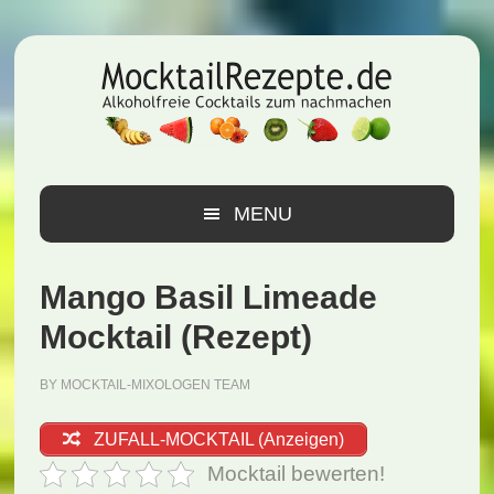
Zur
Zum
Zur
Hauptnavigation
Inhalt
Seitenspalte
springen
springen
springen
MENU
Mango Basil Limeade
Mocktail (Rezept)
BY
MOCKTAIL-MIXOLOGEN TEAM
ZUFALL-MOCKTAIL (Anzeigen)
Mocktail bewerten!