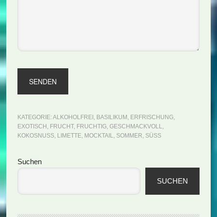
KATEGORIE:
ALKOHOLFREI
,
BASILIKUM
,
ERFRISCHUNG
,
EXOTISCH
,
FRUCHT
,
FRUCHTIG
,
GESCHMACKVOLL
,
KOKOSNUSS
,
LIMETTE
,
MOCKTAIL
,
SOMMER
,
SÜSS
Seitenspalte
Suchen
SUCHEN