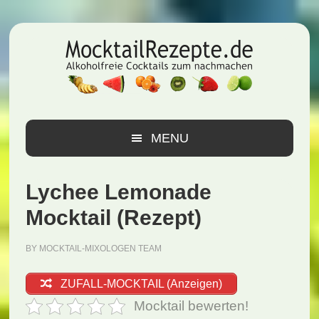
Zur
Zum
Zur
Hauptnavigation
Inhalt
Seitenspalte
springen
springen
springen
MENU
Lychee Lemonade
Mocktail (Rezept)
BY
MOCKTAIL-MIXOLOGEN TEAM
ZUFALL-MOCKTAIL (Anzeigen)
Mocktail bewerten!