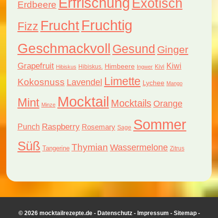
Erfrischung
Exotisch
Erdbeere
Fruchtig
Frucht
Fizz
Geschmackvoll
Gesund
Ginger
Grapefruit
Kiwi
Himbeere
Hibiskus.
Kivi
Hibiskus
Ingwer
Limette
Kokosnuss
Lavendel
Lychee
Mango
Mocktail
Mint
Mocktails
Orange
Minze
Sommer
Raspberry
Punch
Rosemary
Sage
Süß
Thymian
Wassermelone
Tangerine
Zitrus
© 2026 mocktailrezepte.de -
Datenschutz
-
Impressum
-
Sitemap
-