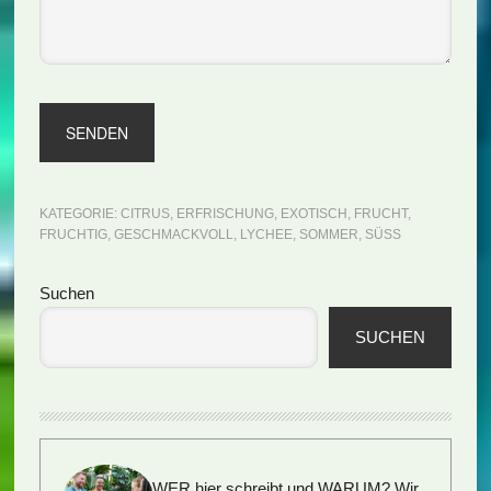
KATEGORIE:
CITRUS
,
ERFRISCHUNG
,
EXOTISCH
,
FRUCHT
,
FRUCHTIG
,
GESCHMACKVOLL
,
LYCHEE
,
SOMMER
,
SÜSS
Seitenspalte
Suchen
SUCHEN
WER hier schreibt und WARUM?
Wir