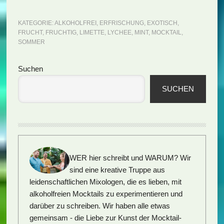
KATEGORIE:
ALKOHOLFREI
,
ERFRISCHUNG
,
EXOTISCH
,
FRUCHT
,
FRUCHTIG
,
LIMETTE
,
LYCHEE
,
MINT
,
MOCKTAIL
,
SOMMER
Seitenspalte
Suchen
SUCHEN
WER hier schreibt und WARUM?
Wir
sind eine kreative Truppe aus
leidenschaftlichen Mixologen, die es lieben, mit
alkoholfreien Mocktails zu experimentieren und
darüber zu schreiben. Wir haben alle etwas
gemeinsam - die Liebe zur Kunst der Mocktail-