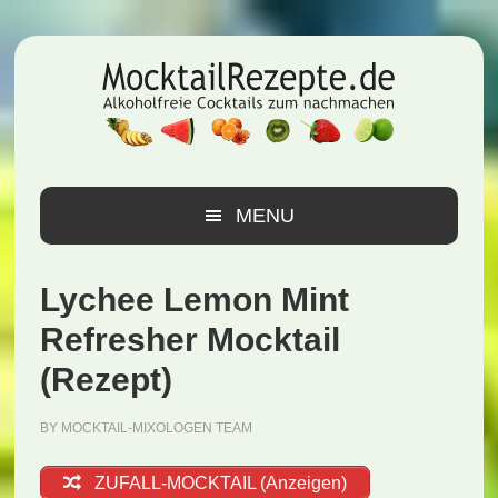
Zur
Zum
Zur
Hauptnavigation
Inhalt
Seitenspalte
springen
springen
springen
MENU
Lychee Lemon Mint
Refresher Mocktail
(Rezept)
BY
MOCKTAIL-MIXOLOGEN TEAM
ZUFALL-MOCKTAIL (Anzeigen)