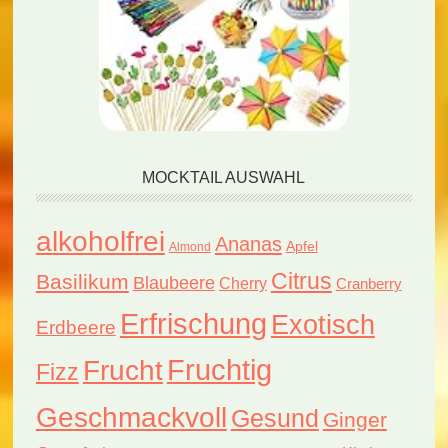
MOCKTAIL AUSWAHL
alkoholfrei
Ananas
Apfel
Almond
Citrus
Basilikum
Blaubeere
Cherry
Cranberry
Erfrischung
Exotisch
Erdbeere
Fruchtig
Frucht
Fizz
Geschmackvoll
Gesund
Ginger