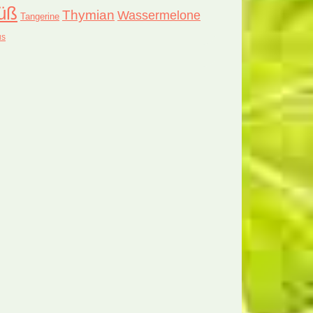
üß
Thymian
Wassermelone
Tangerine
us