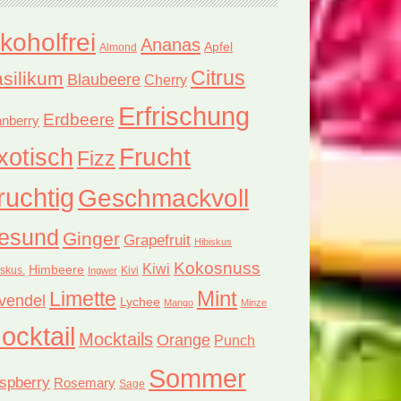
lkoholfrei
Ananas
Apfel
Almond
Citrus
silikum
Blaubeere
Cherry
Erfrischung
Erdbeere
nberry
xotisch
Frucht
Fizz
ruchtig
Geschmackvoll
esund
Ginger
Grapefruit
Hibiskus
Kokosnuss
Kiwi
Himbeere
iskus.
Kivi
Ingwer
Limette
Mint
vendel
Lychee
Mango
Minze
ocktail
Mocktails
Orange
Punch
Sommer
spberry
Rosemary
Sage