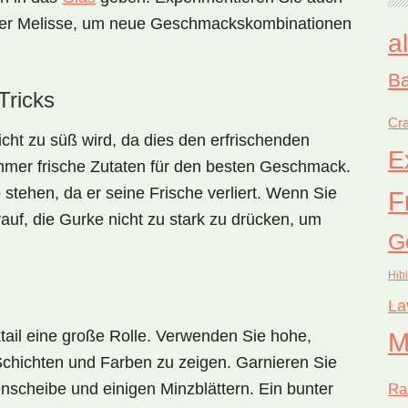
r Melisse
, um neue Geschmackskombinationen
a
Ba
Tricks
Cra
icht zu süß wird, da dies den erfrischenden
E
immer
frische Zutaten
für den besten Geschmack.
 stehen, da er seine Frische verliert. Wenn Sie
F
rauf, die
Gurke nicht zu stark zu drücken
, um
G
Hib
La
ktail eine große Rolle. Verwenden Sie
hohe,
M
Schichten und Farben zu zeigen. Garnieren Sie
nscheibe und einigen Minzblättern. Ein bunter
Ra