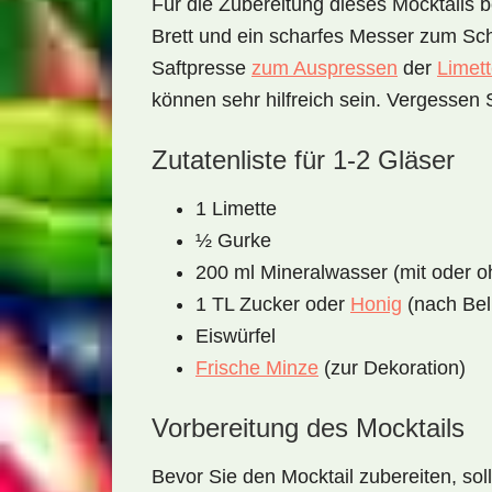
Für die Zubereitung dieses Mocktails b
Brett und ein scharfes Messer
zum Schn
Saftpresse
zum Auspressen
der
Limet
können sehr hilfreich sein. Vergessen 
Zutatenliste für 1-2 Gläser
1 Limette
½ Gurke
200 ml Mineralwasser (mit oder 
1 TL Zucker oder
Honig
(nach Bel
Eiswürfel
Frische Minze
(zur Dekoration)
Vorbereitung des Mocktails
Bevor Sie den Mocktail zubereiten, soll