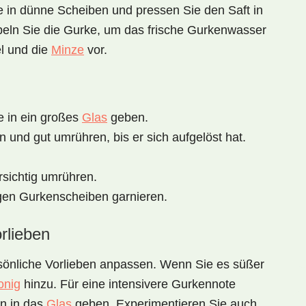
e in dünne Scheiben
und pressen Sie den Saft in
peln
Sie die Gurke, um das frische Gurkenwasser
l
und die
Minze
vor.
e in ein großes
Glas
geben.
 und gut umrühren, bis er sich aufgelöst hat.
sichtig umrühren.
igen Gurkenscheiben garnieren.
rlieben
ersönliche Vorlieben anpassen. Wenn Sie es süßer
onig
hinzu. Für eine intensivere Gurkennote
n in das
Glas
geben. Experimentieren Sie auch