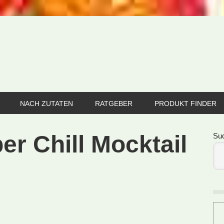
NACH ZUTATEN
RATGEBER
PRODUKT FINDER
Se
r Chill Mocktail
Su