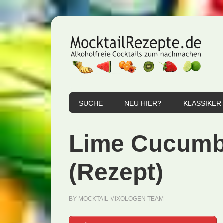
Zur
Zum
Zur
Hauptnavigation
Inhalt
Seitenspalte
springen
springen
springen
SUCHE
NEU HIER?
KLASSIKER
Lime Cucumbe
(Rezept)
BY
MOCKTAIL-MIXOLOGEN TEAM