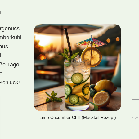
!
ergenuss
mberkühl
 aus
d
iße Tage.
ei –
Schluck!
Lime Cucumber Chill (Mocktail Rezept)