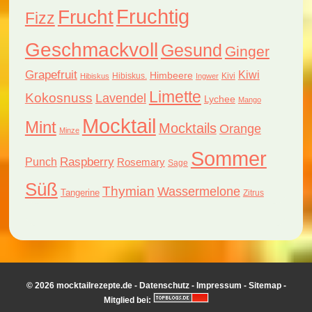
Fruchtig
Frucht
Fizz
Geschmackvoll
Gesund
Ginger
Grapefruit
Kiwi
Himbeere
Hibiskus.
Kivi
Hibiskus
Ingwer
Limette
Kokosnuss
Lavendel
Lychee
Mango
Mocktail
Mint
Mocktails
Orange
Minze
Sommer
Raspberry
Punch
Rosemary
Sage
Süß
Thymian
Wassermelone
Tangerine
Zitrus
© 2026 mocktailrezepte.de -
Datenschutz
-
Impressum
-
Sitemap
-
Mitglied bei: