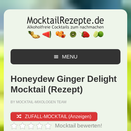
Zur
Zum
Zur
Hauptnavigation
Inhalt
Seitenspalte
springen
springen
springen
MENU
Honeydew Ginger Delight
Mocktail (Rezept)
BY
MOCKTAIL-MIXOLOGEN TEAM
ZUFALL-MOCKTAIL (Anzeigen)
Mocktail bewerten!