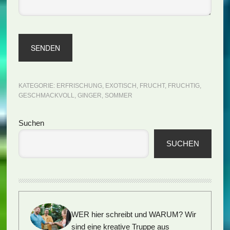
KATEGORIE:
ERFRISCHUNG
,
EXOTISCH
,
FRUCHT
,
FRUCHTIG
,
GESCHMACKVOLL
,
GINGER
,
SOMMER
Seitenspalte
Suchen
SUCHEN
WER hier schreibt und WARUM?
Wir
sind eine kreative Truppe aus