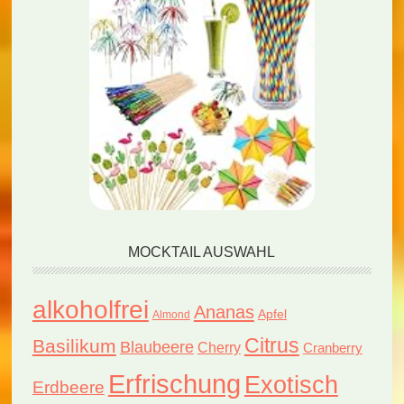
MOCKTAIL AUSWAHL
alkoholfrei
Ananas
Apfel
Almond
Citrus
Basilikum
Blaubeere
Cherry
Cranberry
Erfrischung
Exotisch
Erdbeere