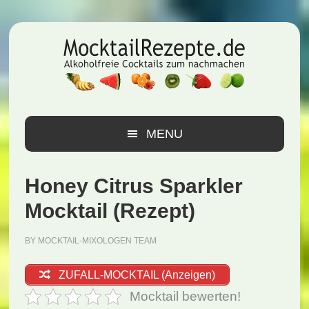
Zur
Zum
Zur
Hauptnavigation
Inhalt
Seitenspalte
springen
springen
springen
MENU
Honey Citrus Sparkler
Mocktail (Rezept)
BY
MOCKTAIL-MIXOLOGEN TEAM
ZUFALL-MOCKTAIL (Anzeigen)
Mocktail bewerten!