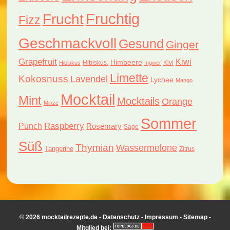
Fruchtig
Frucht
Fizz
Geschmackvoll
Gesund
Ginger
Grapefruit
Kiwi
Himbeere
Hibiskus.
Kivi
Hibiskus
Ingwer
Limette
Kokosnuss
Lavendel
Lychee
Mango
Mocktail
Mint
Mocktails
Orange
Minze
Sommer
Raspberry
Punch
Rosemary
Sage
Süß
Thymian
Wassermelone
Tangerine
Zitrus
© 2026 mocktailrezepte.de -
Datenschutz
-
Impressum
-
Sitemap
-
Mitglied bei: