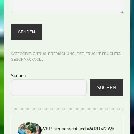
KATEGORIE:
CITRUS
,
ERFRISCHUNG
,
FIZZ
,
FRUCHT
,
FRUCHTIG
,
GESCHMACKVOLL
Seitenspalte
Suchen
SUCHEN
WER hier schreibt und WARUM?
Wir