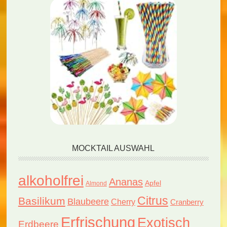
MOCKTAIL AUSWAHL
alkoholfrei
Ananas
Apfel
Almond
Citrus
Basilikum
Blaubeere
Cherry
Cranberry
Erfrischung
Exotisch
Erdbeere