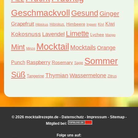
Geschmackvoll
Gesund
Ginger
Grapefruit
Kiwi
Himbeere
Hibiskus.
Kivi
Hibiskus
Ingwer
Limette
Kokosnuss
Lavendel
Lychee
Mango
Mocktail
Mint
Mocktails
Orange
Minze
Sommer
Raspberry
Punch
Rosemary
Sage
Süß
Thymian
Wassermelone
Tangerine
Zitrus
© 2026 mocktailrezepte.de -
Datenschutz
-
Impressum
-
Sitemap
-
Mitglied bei:
Folge uns auf: