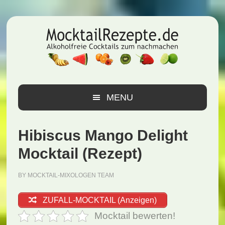
Zur
Zum
Zur
Hauptnavigation
Inhalt
Seitenspalte
springen
springen
springen
MENU
Hibiscus Mango Delight
Mocktail (Rezept)
BY
MOCKTAIL-MIXOLOGEN TEAM
ZUFALL-MOCKTAIL (Anzeigen)
Mocktail bewerten!