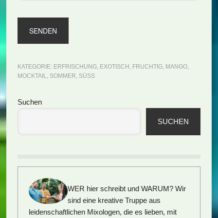
KATEGORIE:
ERFRISCHUNG
,
EXOTISCH
,
FRUCHTIG
,
MANGO
,
MOCKTAIL
,
SOMMER
,
SÜSS
Seitenspalte
Suchen
SUCHEN
WER hier schreibt und WARUM?
Wir
sind eine kreative Truppe aus
leidenschaftlichen Mixologen, die es lieben, mit