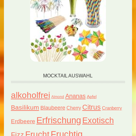
MOCKTAIL AUSWAHL
alkoholfrei
Ananas
Apfel
Almond
Citrus
Basilikum
Blaubeere
Cherry
Cranberry
Erfrischung
Exotisch
Erdbeere
Fruchtig
Frucht
Fizz