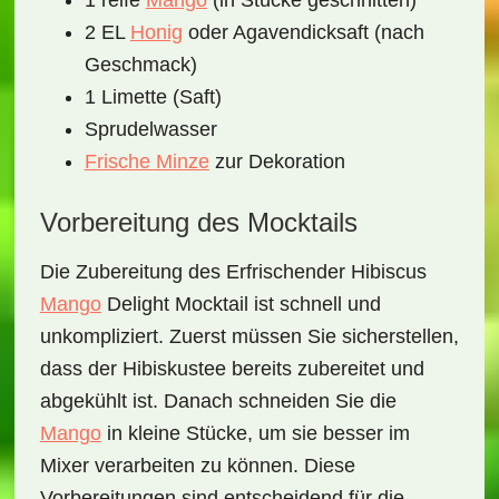
1 reife
Mango
(in Stücke geschnitten)
2 EL
Honig
oder Agavendicksaft (nach
Geschmack)
1 Limette (Saft)
Sprudelwasser
Frische Minze
zur Dekoration
Vorbereitung des Mocktails
Die Zubereitung des
Erfrischender Hibiscus
Mango
Delight Mocktail
ist schnell und
unkompliziert. Zuerst müssen Sie sicherstellen,
dass der Hibiskustee bereits zubereitet und
abgekühlt ist. Danach schneiden Sie die
Mango
in kleine Stücke, um sie besser im
Mixer verarbeiten zu können. Diese
Vorbereitungen sind entscheidend für die